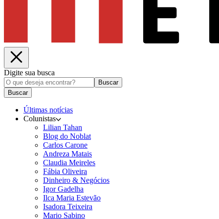
Digite sua busca
Buscar
Buscar
Últimas notícias
Colunistas
Lilian Tahan
Blog do Noblat
Carlos Carone
Andreza Matais
Claudia Meireles
Fábia Oliveira
Dinheiro & Negócios
Igor Gadelha
Ilca Maria Estevão
Isadora Teixeira
Mario Sabino