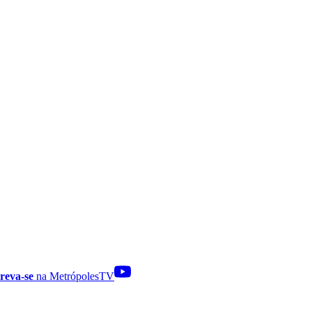
reva-se
na MetrópolesTV