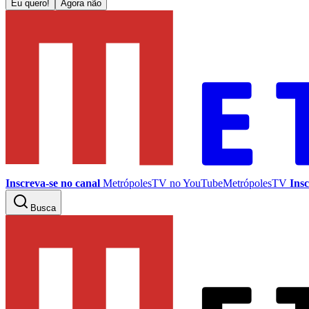
Eu quero!
Agora não
Inscreva-se no canal
MetrópolesTV no
YouTube
MetrópolesTV
Insc
Busca