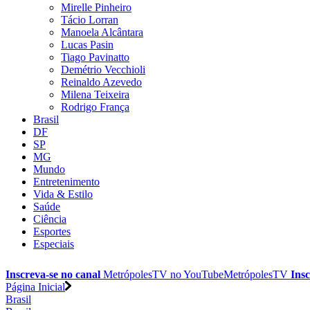
Mirelle Pinheiro
Tácio Lorran
Manoela Alcântara
Lucas Pasin
Tiago Pavinatto
Demétrio Vecchioli
Reinaldo Azevedo
Milena Teixeira
Rodrigo França
Brasil
DF
SP
MG
Mundo
Entretenimento
Vida & Estilo
Saúde
Ciência
Esportes
Especiais
Inscreva-se no canal
MetrópolesTV no
YouTube
MetrópolesTV
Insc
Página Inicial
Brasil