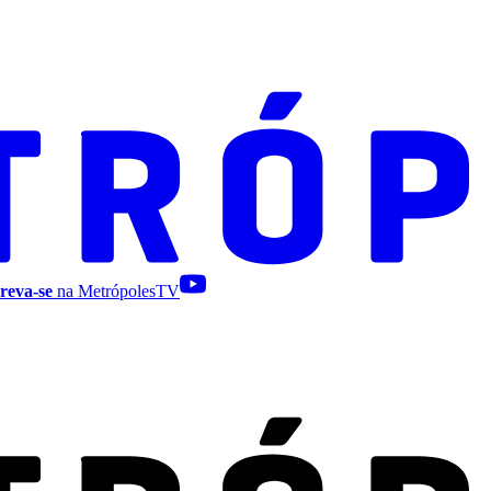
reva-se
na MetrópolesTV