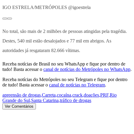
IGO ESTRELA/METRÓPOLES @igoestrela
No total, são mais de 2 milhões de pessoas atingidas pela tragédia.
Destes, 540 mil estão desalojados e 77 mil em abrigos. As
autoridades já resgataram 82.666 vítimas.
Receba notícias de Brasil no seu WhatsApp e fique por dentro de
tudo! Basta acessar o
canal de notícias do Metrópoles no WhatsApp
.
Receba notícias do Metrópoles no seu Telegram e fique por dentro
de tudo! Basta acessar o
canal de notícias no Telegram
.
apreensão de drogas
,
Carreta
,
cocaína
,
crack
,
doações
,
PRF
,
Rio
Grande do Sul
,
Santa Catarina
,
tráfico de drogas
Ver Comentários