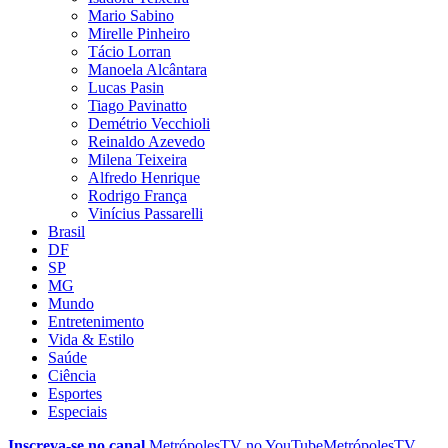
Mario Sabino
Mirelle Pinheiro
Tácio Lorran
Manoela Alcântara
Lucas Pasin
Tiago Pavinatto
Demétrio Vecchioli
Reinaldo Azevedo
Milena Teixeira
Alfredo Henrique
Rodrigo França
Vinícius Passarelli
Brasil
DF
SP
MG
Mundo
Entretenimento
Vida & Estilo
Saúde
Ciência
Esportes
Especiais
Inscreva-se no canal
MetrópolesTV no
YouTube
MetrópolesTV