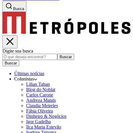
Busca
Digite sua busca
Buscar
Buscar
Últimas notícias
Colunistas
Lilian Tahan
Blog do Noblat
Carlos Carone
Andreza Matais
Claudia Meireles
Fábia Oliveira
Dinheiro & Negócios
Igor Gadelha
Ilca Maria Estevão
Isadora Teixeira