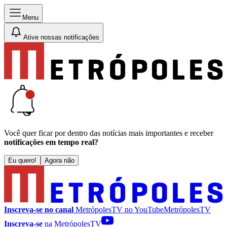
Menu
Ative nossas notificações
Você quer ficar por dentro das notícias mais importantes e receber
notificações em tempo real?
Eu quero!
Agora não
Inscreva-se no canal
MetrópolesTV no
YouTube
MetrópolesTV
Inscreva-se
na MetrópolesTV