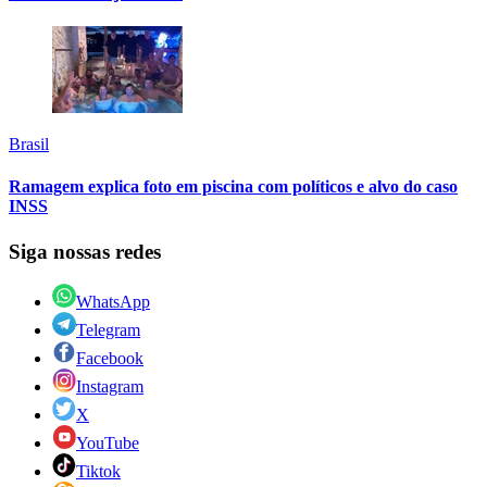
Brasil
Ramagem explica foto em piscina com políticos e alvo do caso
INSS
Siga nossas redes
WhatsApp
Telegram
Facebook
Instagram
X
YouTube
Tiktok