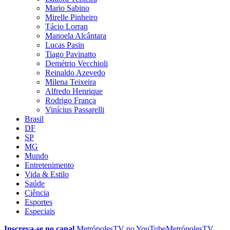
Mario Sabino
Mirelle Pinheiro
Tácio Lorran
Manoela Alcântara
Lucas Pasin
Tiago Pavinatto
Demétrio Vecchioli
Reinaldo Azevedo
Milena Teixeira
Alfredo Henrique
Rodrigo França
Vinícius Passarelli
Brasil
DF
SP
MG
Mundo
Entretenimento
Vida & Estilo
Saúde
Ciência
Esportes
Especiais
Inscreva-se no canal
MetrópolesTV no
YouTube
MetrópolesTV