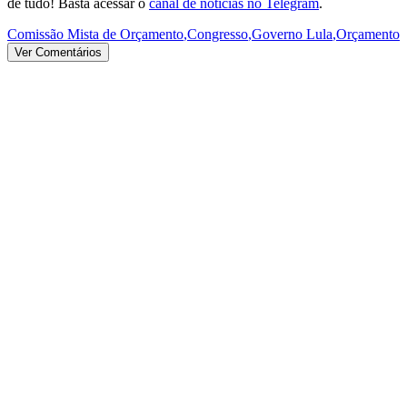
de tudo! Basta acessar o
canal de notícias no Telegram
.
Comissão Mista de Orçamento
,
Congresso
,
Governo Lula
,
Orçamento
Ver Comentários