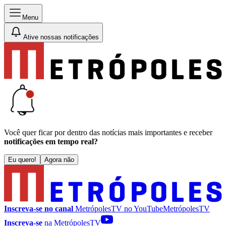
Menu
Ative nossas notificações
Você quer ficar por dentro das notícias mais importantes e receber
notificações em tempo real?
Eu quero!
Agora não
Inscreva-se no canal
MetrópolesTV no
YouTube
MetrópolesTV
Inscreva-se
na MetrópolesTV