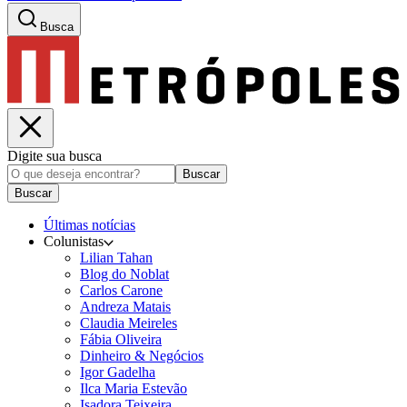
Busca
Digite sua busca
Buscar
Buscar
Últimas notícias
Colunistas
Lilian Tahan
Blog do Noblat
Carlos Carone
Andreza Matais
Claudia Meireles
Fábia Oliveira
Dinheiro & Negócios
Igor Gadelha
Ilca Maria Estevão
Isadora Teixeira