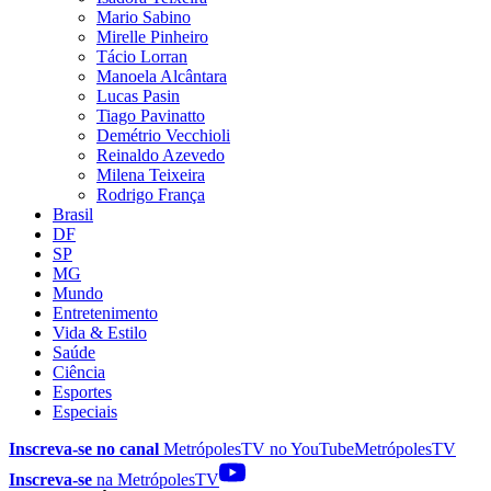
Mario Sabino
Mirelle Pinheiro
Tácio Lorran
Manoela Alcântara
Lucas Pasin
Tiago Pavinatto
Demétrio Vecchioli
Reinaldo Azevedo
Milena Teixeira
Rodrigo França
Brasil
DF
SP
MG
Mundo
Entretenimento
Vida & Estilo
Saúde
Ciência
Esportes
Especiais
Inscreva-se no canal
MetrópolesTV no
YouTube
MetrópolesTV
Inscreva-se
na MetrópolesTV