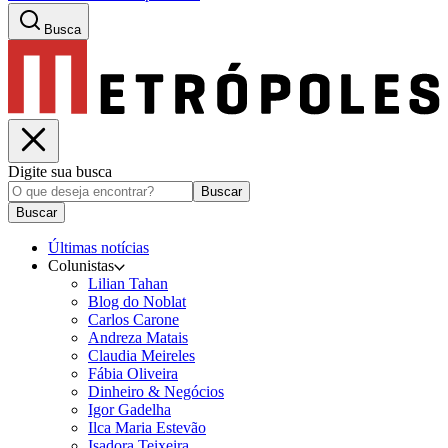
Busca
Digite sua busca
Buscar
Buscar
Últimas notícias
Colunistas
Lilian Tahan
Blog do Noblat
Carlos Carone
Andreza Matais
Claudia Meireles
Fábia Oliveira
Dinheiro & Negócios
Igor Gadelha
Ilca Maria Estevão
Isadora Teixeira