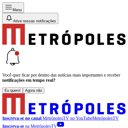
Menu
Ative nossas notificações
Você quer ficar por dentro das notícias mais importantes e receber
notificações em tempo real?
Eu quero!
Agora não
Inscreva-se no canal
MetrópolesTV no
YouTube
MetrópolesTV
Inscreva-se
na MetrópolesTV