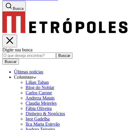
Busca
Digite sua busca
Buscar
Buscar
Últimas notícias
Colunistas
Lilian Tahan
Blog do Noblat
Carlos Carone
Andreza Matais
Claudia Meireles
Fábia Oliveira
Dinheiro & Negócios
Igor Gadelha
Ilca Maria Estevão
Isadora Teixeira