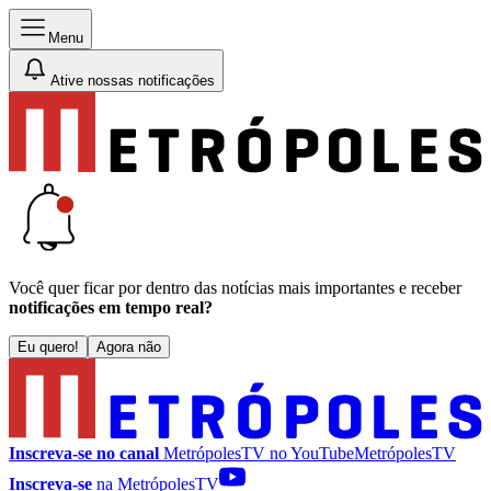
Menu
Ative nossas notificações
Você quer ficar por dentro das notícias mais importantes e receber
notificações em tempo real?
Eu quero!
Agora não
Inscreva-se no canal
MetrópolesTV no
YouTube
MetrópolesTV
Inscreva-se
na MetrópolesTV