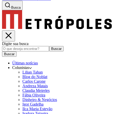
Busca
Digite sua busca
Buscar
Buscar
Últimas notícias
Colunistas
Lilian Tahan
Blog do Noblat
Carlos Carone
Andreza Matais
Claudia Meireles
Fábia Oliveira
Dinheiro & Negócios
Igor Gadelha
Ilca Maria Estevão
Isadora Teixeira