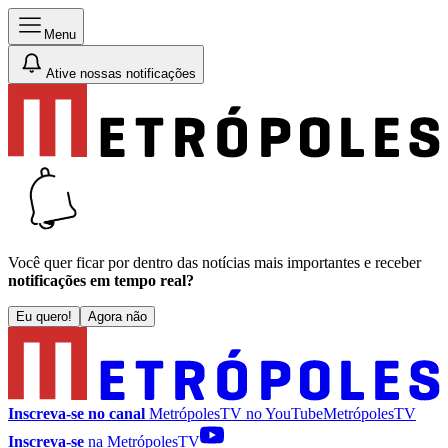
Menu
Ative nossas notificações
Você quer ficar por dentro das notícias mais importantes e receber
notificações em tempo real?
Eu quero!
Agora não
Inscreva-se no canal
MetrópolesTV no
YouTube
MetrópolesTV
Inscreva-se
na MetrópolesTV