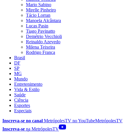
Mario Sabino
Mirelle Pinheiro
Tácio Lorran
Manoela Alcântara
Lucas Pasin
Tiago Pavinatto
Demétrio Vecchioli
Reinaldo Azevedo
Milena Teixeira
Rodrigo França
Brasil
DF
SP
MG
Mundo
Entretenimento
Vida & Estilo
Saúde
Ciência
Esportes
Especiais
Inscreva-se no canal
MetrópolesTV no
YouTube
MetrópolesTV
Inscreva-se
na MetrópolesTV