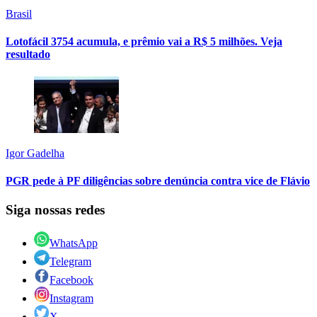
Brasil
Lotofácil 3754 acumula, e prêmio vai a R$ 5 milhões. Veja
resultado
Igor Gadelha
PGR pede à PF diligências sobre denúncia contra vice de Flávio
Siga nossas redes
WhatsApp
Telegram
Facebook
Instagram
X