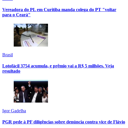
Vereadora do PL em Curitiba manda colega do PT "voltar
para o Ceará"
Brasil
Lotofácil 3754 acumula, e prêmio vai a R$ 5 milhões. Veja
resultado
Igor Gadelha
PGR pede à PF diligências sobre denúncia contra vice de Flávio