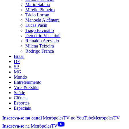
Mario Sabino
Mirelle Pinheiro
Tácio Lorran
Manoela Alcântara
Lucas Pasin
Tiago Pavinatto
Demétrio Vecchioli
Reinaldo Azevedo
Milena Teixeira
Rodrigo França
Brasil
DF
SP
MG
Mundo
Entretenimento
Vida & Estilo
Saúde
Ciência
Esportes
Especiais
Inscreva-se no canal
MetrópolesTV no
YouTube
MetrópolesTV
Inscreva-se
na MetrópolesTV