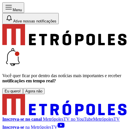
Menu
Ative nossas notificações
Você quer ficar por dentro das notícias mais importantes e receber
notificações em tempo real?
Eu quero!
Agora não
Inscreva-se no canal
MetrópolesTV no
YouTube
MetrópolesTV
Inscreva-se
na MetrópolesTV