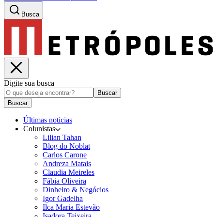
Busca
Digite sua busca
Buscar
Buscar
Últimas notícias
Colunistas
Lilian Tahan
Blog do Noblat
Carlos Carone
Andreza Matais
Claudia Meireles
Fábia Oliveira
Dinheiro & Negócios
Igor Gadelha
Ilca Maria Estevão
Isadora Teixeira