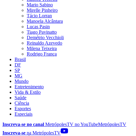
Mario Sabino
Mirelle Pinheiro
Tácio Lorran
Manoela Alcântara
Lucas Pasin
Tiago Pavinatto
Demétrio Vecchioli
Reinaldo Azevedo
Milena Teixeira
Rodrigo França
Brasil
DF
SP
MG
Mundo
Entretenimento
Vida & Estilo
Saúde
Ciência
Esportes
Especiais
Inscreva-se no canal
MetrópolesTV no
YouTube
MetrópolesTV
Inscreva-se
na MetrópolesTV