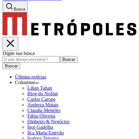
Busca
Digite sua busca
Buscar
Buscar
Últimas notícias
Colunistas
Lilian Tahan
Blog do Noblat
Carlos Carone
Andreza Matais
Claudia Meireles
Fábia Oliveira
Dinheiro & Negócios
Igor Gadelha
Ilca Maria Estevão
Isadora Teixeira