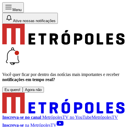
Menu
Ative nossas notificações
Você quer ficar por dentro das notícias mais importantes e receber
notificações em tempo real?
Eu quero!
Agora não
Inscreva-se no canal
MetrópolesTV no
YouTube
MetrópolesTV
Inscreva-se
na MetrópolesTV