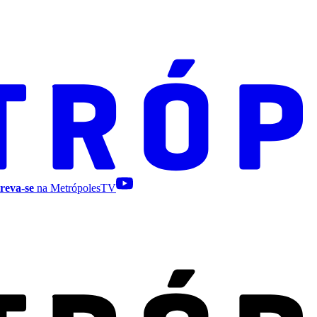
reva-se
na MetrópolesTV