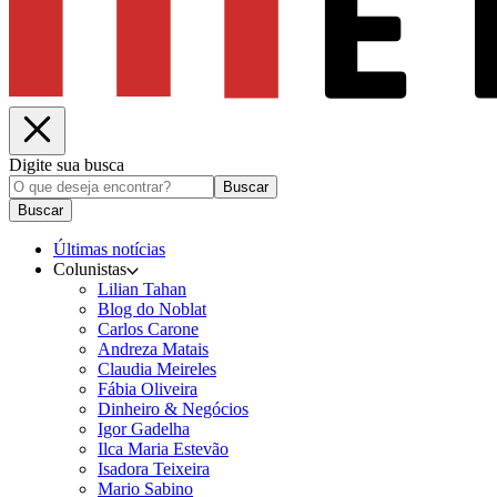
Digite sua busca
Buscar
Buscar
Últimas notícias
Colunistas
Lilian Tahan
Blog do Noblat
Carlos Carone
Andreza Matais
Claudia Meireles
Fábia Oliveira
Dinheiro & Negócios
Igor Gadelha
Ilca Maria Estevão
Isadora Teixeira
Mario Sabino