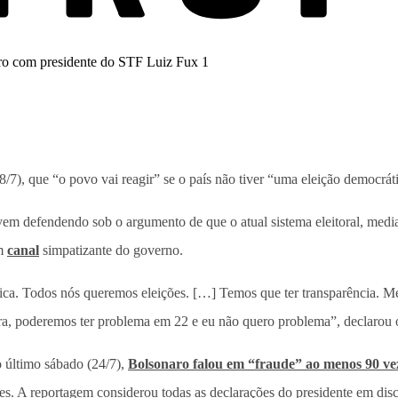
(28/7), que “o povo vai reagir” se o país não tiver “uma eleição democrá
m defendendo sob o argumento de que o atual sistema eleitoral, mediant
um
canal
simpatizante do governo.
tica. Todos nós queremos eleições. […] Temos que ter transparência. 
ira, poderemos ter problema em 22 e eu não quero problema”, declarou o
o último sábado (24/7),
Bolsonaro falou em “fraude” ao menos 90 ve
s. A reportagem considerou todas as declarações do presidente em discu