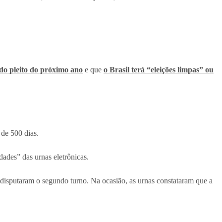
 do pleito do próximo ano
e que
o Brasil terá “eleições limpas” ou
 de 500 dias.
dades” das urnas eletrônicas.
isputaram o segundo turno. Na ocasião, as urnas constataram que a