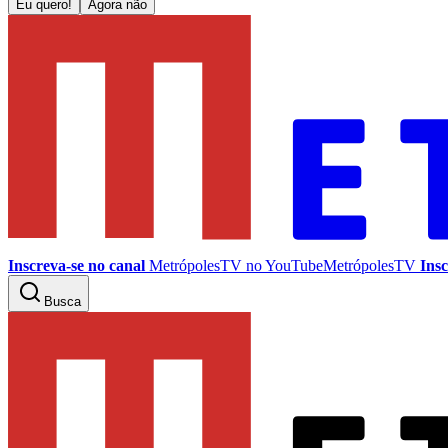
Eu quero!
Agora não
Inscreva-se no canal
MetrópolesTV no
YouTube
MetrópolesTV
Insc
Busca