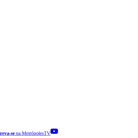
reva-se
na MetrópolesTV