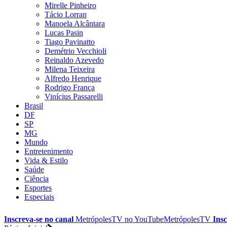
Mirelle Pinheiro
Tácio Lorran
Manoela Alcântara
Lucas Pasin
Tiago Pavinatto
Demétrio Vecchioli
Reinaldo Azevedo
Milena Teixeira
Alfredo Henrique
Rodrigo França
Vinícius Passarelli
Brasil
DF
SP
MG
Mundo
Entretenimento
Vida & Estilo
Saúde
Ciência
Esportes
Especiais
Inscreva-se no canal
MetrópolesTV no
YouTube
MetrópolesTV
Insc