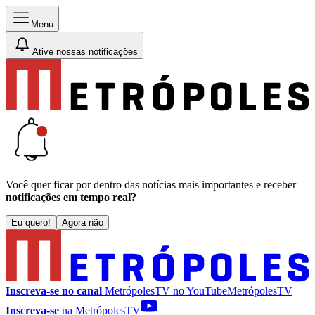
Menu
Ative nossas notificações
Você quer ficar por dentro das notícias mais importantes e receber
notificações em tempo real?
Eu quero!
Agora não
Inscreva-se no canal
MetrópolesTV no
YouTube
MetrópolesTV
Inscreva-se
na MetrópolesTV