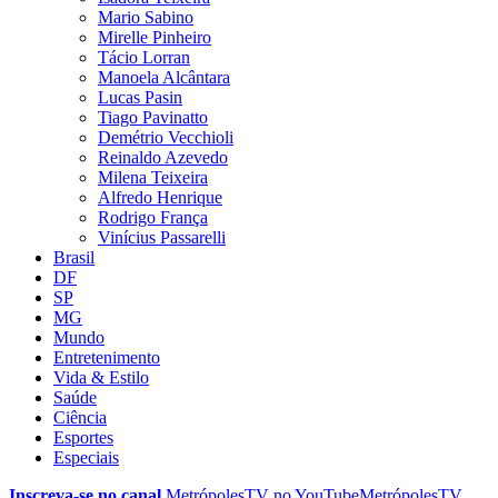
Mario Sabino
Mirelle Pinheiro
Tácio Lorran
Manoela Alcântara
Lucas Pasin
Tiago Pavinatto
Demétrio Vecchioli
Reinaldo Azevedo
Milena Teixeira
Alfredo Henrique
Rodrigo França
Vinícius Passarelli
Brasil
DF
SP
MG
Mundo
Entretenimento
Vida & Estilo
Saúde
Ciência
Esportes
Especiais
Inscreva-se no canal
MetrópolesTV no
YouTube
MetrópolesTV