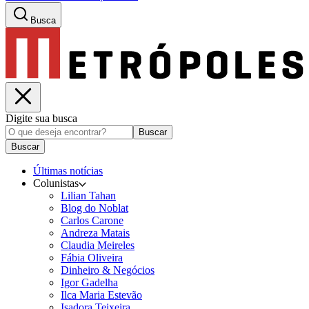
Busca
Digite sua busca
Buscar
Buscar
Últimas notícias
Colunistas
Lilian Tahan
Blog do Noblat
Carlos Carone
Andreza Matais
Claudia Meireles
Fábia Oliveira
Dinheiro & Negócios
Igor Gadelha
Ilca Maria Estevão
Isadora Teixeira