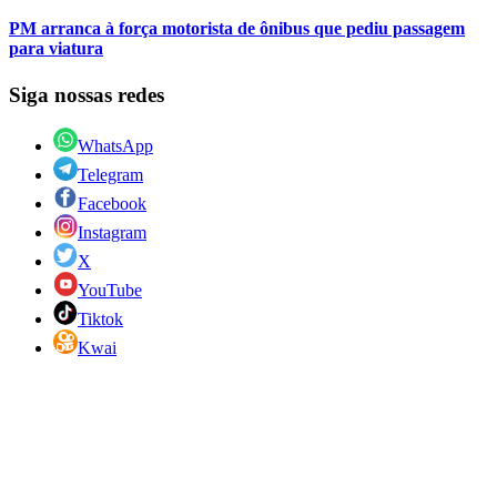
PM arranca à força motorista de ônibus que pediu passagem
para viatura
Siga nossas redes
WhatsApp
Telegram
Facebook
Instagram
X
YouTube
Tiktok
Kwai