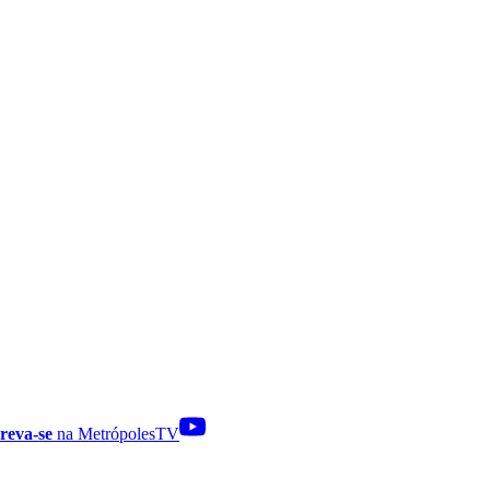
reva-se
na MetrópolesTV