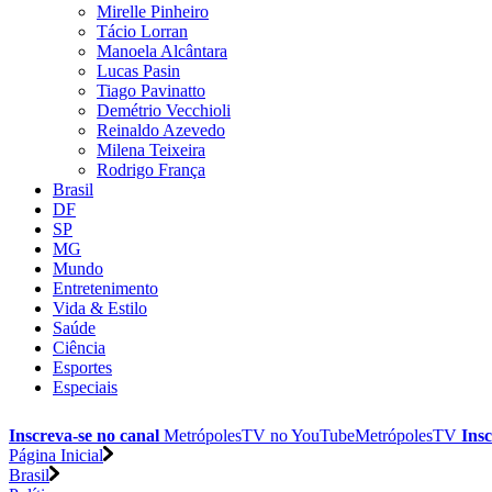
Mirelle Pinheiro
Tácio Lorran
Manoela Alcântara
Lucas Pasin
Tiago Pavinatto
Demétrio Vecchioli
Reinaldo Azevedo
Milena Teixeira
Rodrigo França
Brasil
DF
SP
MG
Mundo
Entretenimento
Vida & Estilo
Saúde
Ciência
Esportes
Especiais
Inscreva-se no canal
MetrópolesTV no
YouTube
MetrópolesTV
Insc
Página Inicial
Brasil