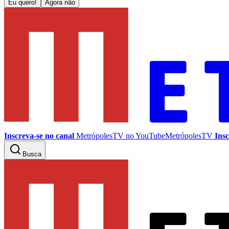
Eu quero!
Agora não
Inscreva-se no canal
MetrópolesTV no
YouTube
MetrópolesTV
Insc
Busca