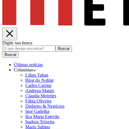
Digite sua busca
Buscar
Buscar
Últimas notícias
Colunistas
Lilian Tahan
Blog do Noblat
Carlos Carone
Andreza Matais
Claudia Meireles
Fábia Oliveira
Dinheiro & Negócios
Igor Gadelha
Ilca Maria Estevão
Isadora Teixeira
Mario Sabino