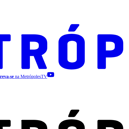
reva-se
na MetrópolesTV