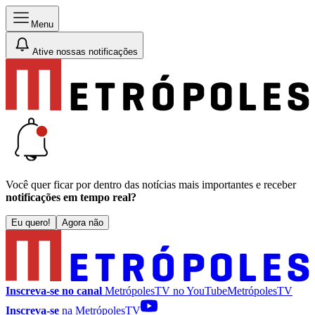
Menu
Ative nossas notificações
Você quer ficar por dentro das notícias mais importantes e receber
notificações em tempo real?
Eu quero!
Agora não
Inscreva-se no canal
MetrópolesTV no
YouTube
MetrópolesTV
Inscreva-se
na MetrópolesTV