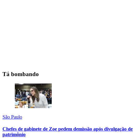
Tá bombando
São Paulo
Chefes de gabinete de Zoe pedem demissão após divulgação de
patrimônio