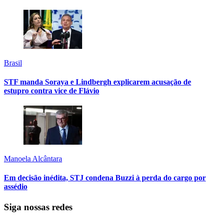
Brasil
STF manda Soraya e Lindbergh explicarem acusação de
estupro contra vice de Flávio
Manoela Alcântara
Em decisão inédita, STJ condena Buzzi à perda do cargo por
assédio
Siga nossas redes