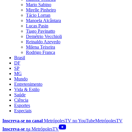
Mario Sabino
Mirelle Pinheiro
Tácio Lorran
Manoela Alcântara
Lucas Pasin
Tiago Pavinatto
Demétrio Vecchioli
Reinaldo Azevedo
Milena Teixeira
Rodrigo França
Brasil
DF
SP
MG
Mundo
Entretenimento
Vida & Estilo
Saúde
Ciência
Esportes
Especiais
Inscreva-se no canal
MetrópolesTV no
YouTube
MetrópolesTV
Inscreva-se
na MetrópolesTV