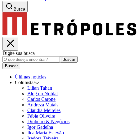
Busca
Digite sua busca
Buscar
Buscar
Últimas notícias
Colunistas
Lilian Tahan
Blog do Noblat
Carlos Carone
Andreza Matais
Claudia Meireles
Fábia Oliveira
Dinheiro & Negócios
Igor Gadelha
Ilca Maria Estevão
Isadora Teixeira