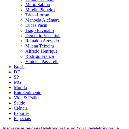
Mario Sabino
Mirelle Pinheiro
Tácio Lorran
Manoela Alcântara
Lucas Pasin
Tiago Pavinatto
Demétrio Vecchioli
Reinaldo Azevedo
Milena Teixeira
Alfredo Henrique
Rodrigo França
Vinícius Passarelli
Brasil
DF
SP
MG
Mundo
Entretenimento
Vida & Estilo
Saúde
Ciência
Esportes
Especiais
Inscreva-se no canal
MetrópolesTV no
YouTube
MetrópolesTV