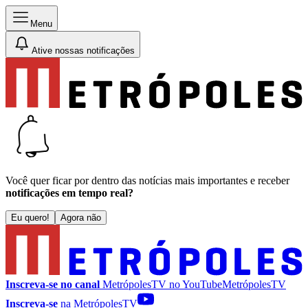
Menu
Ative nossas notificações
Você quer ficar por dentro das notícias mais importantes e receber
notificações em tempo real?
Eu quero!
Agora não
Inscreva-se no canal
MetrópolesTV no
YouTube
MetrópolesTV
Inscreva-se
na MetrópolesTV