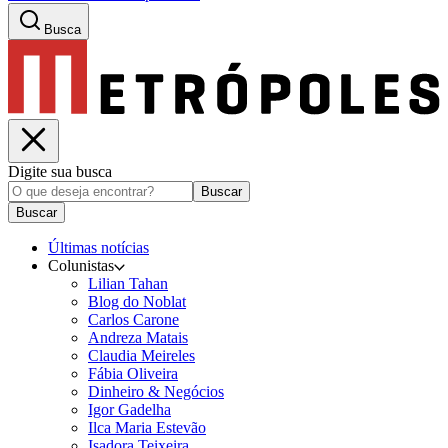
Busca
Digite sua busca
Buscar
Buscar
Últimas notícias
Colunistas
Lilian Tahan
Blog do Noblat
Carlos Carone
Andreza Matais
Claudia Meireles
Fábia Oliveira
Dinheiro & Negócios
Igor Gadelha
Ilca Maria Estevão
Isadora Teixeira