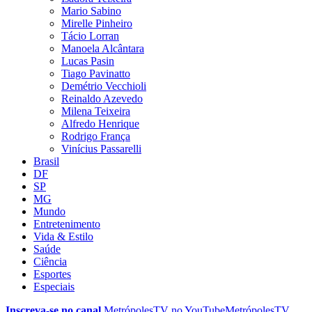
Mario Sabino
Mirelle Pinheiro
Tácio Lorran
Manoela Alcântara
Lucas Pasin
Tiago Pavinatto
Demétrio Vecchioli
Reinaldo Azevedo
Milena Teixeira
Alfredo Henrique
Rodrigo França
Vinícius Passarelli
Brasil
DF
SP
MG
Mundo
Entretenimento
Vida & Estilo
Saúde
Ciência
Esportes
Especiais
Inscreva-se no canal
MetrópolesTV no
YouTube
MetrópolesTV