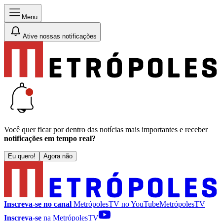
Menu
Ative nossas notificações
Você quer ficar por dentro das notícias mais importantes e receber
notificações em tempo real?
Eu quero!
Agora não
Inscreva-se no canal
MetrópolesTV no
YouTube
MetrópolesTV
Inscreva-se
na MetrópolesTV