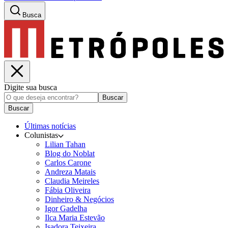
Busca
Digite sua busca
Buscar
Buscar
Últimas notícias
Colunistas
Lilian Tahan
Blog do Noblat
Carlos Carone
Andreza Matais
Claudia Meireles
Fábia Oliveira
Dinheiro & Negócios
Igor Gadelha
Ilca Maria Estevão
Isadora Teixeira