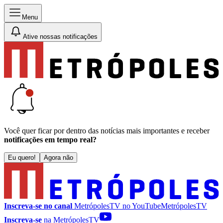
Menu
Ative nossas notificações
Você quer ficar por dentro das notícias mais importantes e receber
notificações em tempo real?
Eu quero!
Agora não
Inscreva-se no canal
MetrópolesTV no
YouTube
MetrópolesTV
Inscreva-se
na MetrópolesTV