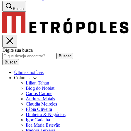
Busca
Digite sua busca
Buscar
Buscar
Últimas notícias
Colunistas
Lilian Tahan
Blog do Noblat
Carlos Carone
Andreza Matais
Claudia Meireles
Fábia Oliveira
Dinheiro & Negócios
Igor Gadelha
Ilca Maria Estevão
Isadora Teixeira