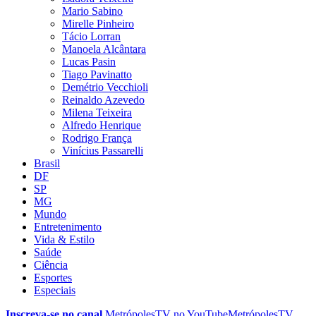
Mario Sabino
Mirelle Pinheiro
Tácio Lorran
Manoela Alcântara
Lucas Pasin
Tiago Pavinatto
Demétrio Vecchioli
Reinaldo Azevedo
Milena Teixeira
Alfredo Henrique
Rodrigo França
Vinícius Passarelli
Brasil
DF
SP
MG
Mundo
Entretenimento
Vida & Estilo
Saúde
Ciência
Esportes
Especiais
Inscreva-se no canal
MetrópolesTV no
YouTube
MetrópolesTV