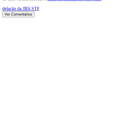
delação da JBS
,
STF
Ver Comentários