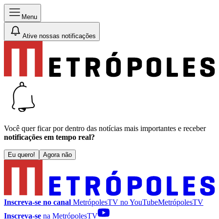
Menu
Ative nossas notificações
Você quer ficar por dentro das notícias mais importantes e receber
notificações em tempo real?
Eu quero!
Agora não
Inscreva-se no canal
MetrópolesTV no
YouTube
MetrópolesTV
Inscreva-se
na MetrópolesTV