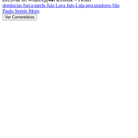
denúncias
,
força-tarefa
,
Juiz
,
Lava Jato
,
Lula
,
procuradores
,
São
Paulo
,
Sergio Moro
Ver Comentários