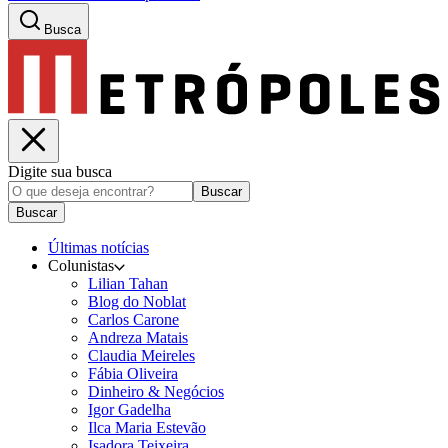
Busca
Digite sua busca
Buscar
Buscar
Últimas notícias
Colunistas
Lilian Tahan
Blog do Noblat
Carlos Carone
Andreza Matais
Claudia Meireles
Fábia Oliveira
Dinheiro & Negócios
Igor Gadelha
Ilca Maria Estevão
Isadora Teixeira