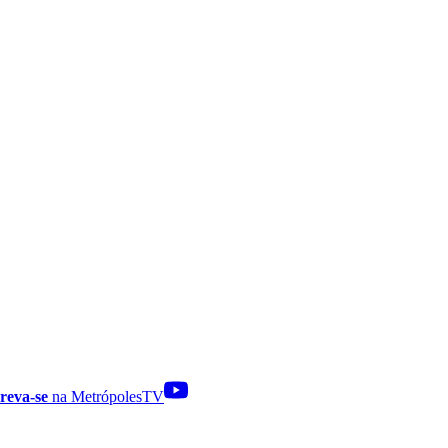
reva-se
na MetrópolesTV