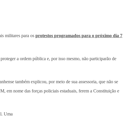
is militares para os
protestos programados para o próximo dia 7
proteger a ordem pública e, por isso mesmo, não participarão de
anhense também explicou, por meio de sua assessoria, que não se
PM, em nome das forças policiais estaduais, ferem a Constituição e
al. Uma