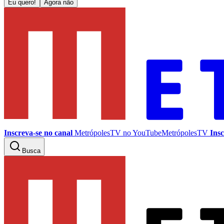
Eu quero!
Agora não
Inscreva-se no canal
MetrópolesTV no
YouTube
MetrópolesTV
Insc
Busca