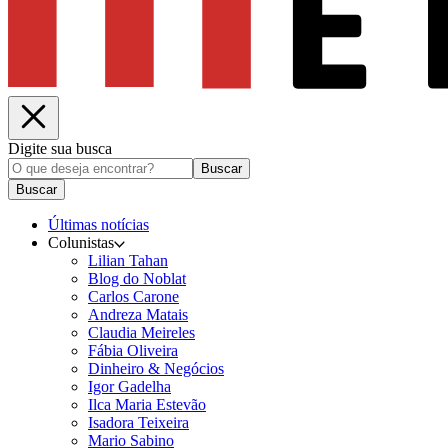
Digite sua busca
Buscar
Buscar
Últimas notícias
Colunistas
Lilian Tahan
Blog do Noblat
Carlos Carone
Andreza Matais
Claudia Meireles
Fábia Oliveira
Dinheiro & Negócios
Igor Gadelha
Ilca Maria Estevão
Isadora Teixeira
Mario Sabino