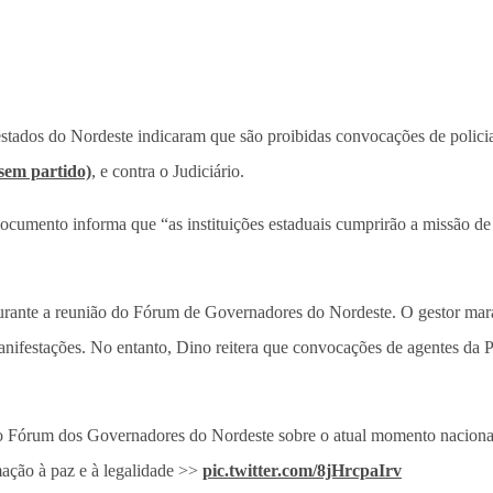
estados do Nordeste indicaram que são proibidas convocações de policia
sem partido)
, e contra o Judiciário.
ocumento informa que “as instituições estaduais cumprirão a missão de 
urante a reunião do Fórum de Governadores do Nordeste. O gestor mar
 manifestações. No entanto, Dino reitera que convocações de agentes da 
o Fórum dos Governadores do Nordeste sobre o atual momento nacion
ação à paz e à legalidade >>
pic.twitter.com/8jHrcpaIrv