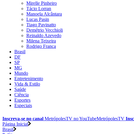
Mirelle Pinheiro
Tácio Lorran
Manoela Alcântara
Lucas Pasin
Tiago Pavinatto
Demétrio Vecchioli
Reinaldo Azevedo
Milena Teixeira
Rodrigo França
Brasil
DF
SP
MG
Mundo
Entretenimento
Vida & Estilo
Saúde
Ciência
Esportes
Especiais
Inscreva-se no canal
MetrópolesTV no
YouTube
MetrópolesTV
Insc
Página Inicial
Brasil