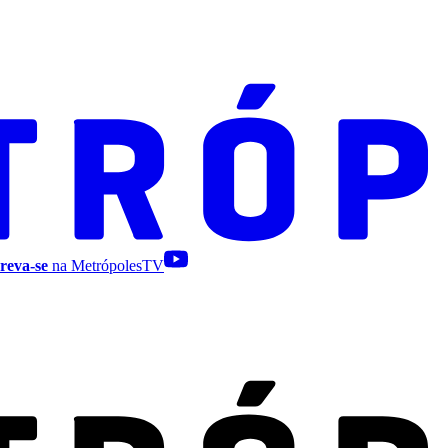
reva-se
na MetrópolesTV