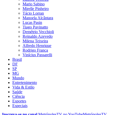
Mario Sabino
Mirelle Pinheiro
Tácio Lorran
Manoela Alcântara
Lucas Pasin
Tiago Pavinatto
Demétrio Vecchioli
Reinaldo Azevedo
Milena Teixeira
Alfredo Henrique
Rodrigo França
Vinícius Passarelli
Brasil
DF
SP
MG
Mundo
Entretenimento
Vida & Estilo
Saúde
Ciência
Esportes
Especiais
Inscreva-se no canal
MetrópolesTV no
YouTube
MetrópolesTV