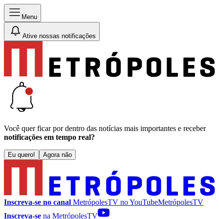
Menu
Ative nossas notificações
Você quer ficar por dentro das notícias mais importantes e receber
notificações em tempo real?
Eu quero!
Agora não
Inscreva-se no canal
MetrópolesTV no
YouTube
MetrópolesTV
Inscreva-se
na MetrópolesTV