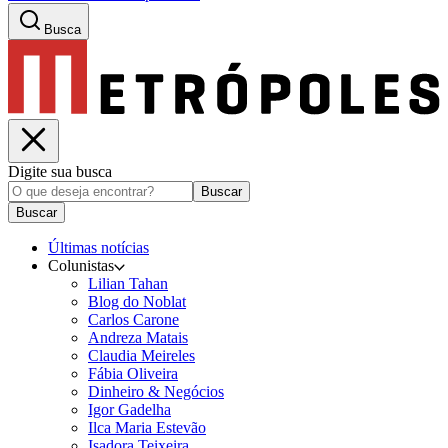
Busca
Digite sua busca
Buscar
Buscar
Últimas notícias
Colunistas
Lilian Tahan
Blog do Noblat
Carlos Carone
Andreza Matais
Claudia Meireles
Fábia Oliveira
Dinheiro & Negócios
Igor Gadelha
Ilca Maria Estevão
Isadora Teixeira