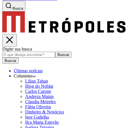
Busca
Digite sua busca
Buscar
Buscar
Últimas notícias
Colunistas
Lilian Tahan
Blog do Noblat
Carlos Carone
Andreza Matais
Claudia Meireles
Fábia Oliveira
Dinheiro & Negócios
Igor Gadelha
Ilca Maria Estevão
Isadora Teixeira