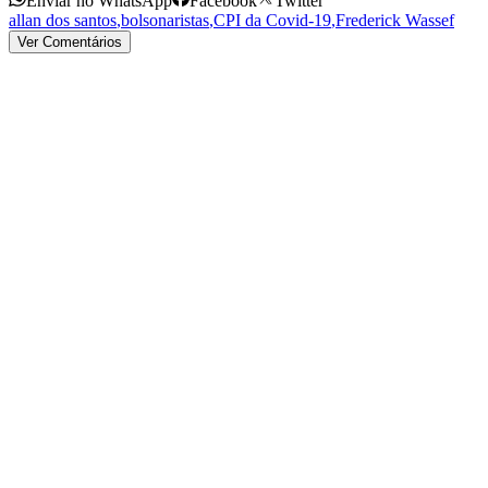
Enviar no WhatsApp
Facebook
Twitter
allan dos santos
,
bolsonaristas
,
CPI da Covid-19
,
Frederick Wassef
Ver Comentários