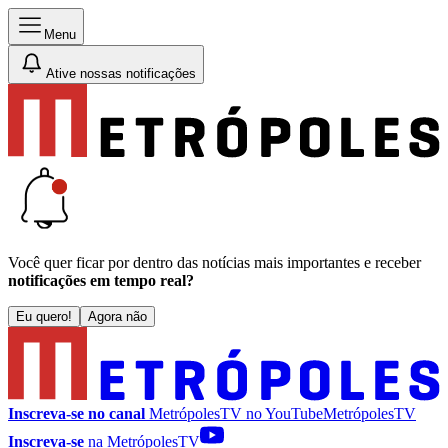
Menu
Ative nossas notificações
Você quer ficar por dentro das notícias mais importantes e receber
notificações em tempo real?
Eu quero!
Agora não
Inscreva-se no canal
MetrópolesTV no
YouTube
MetrópolesTV
Inscreva-se
na MetrópolesTV