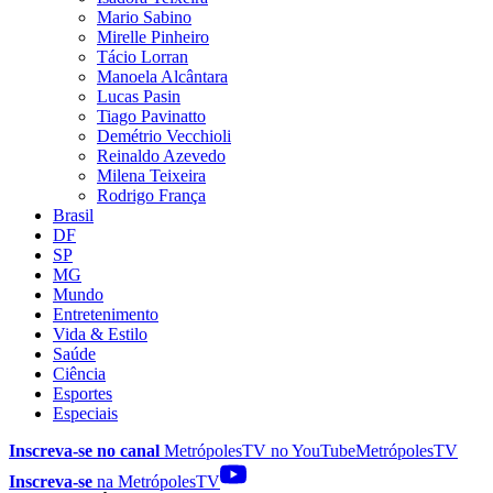
Mario Sabino
Mirelle Pinheiro
Tácio Lorran
Manoela Alcântara
Lucas Pasin
Tiago Pavinatto
Demétrio Vecchioli
Reinaldo Azevedo
Milena Teixeira
Rodrigo França
Brasil
DF
SP
MG
Mundo
Entretenimento
Vida & Estilo
Saúde
Ciência
Esportes
Especiais
Inscreva-se no canal
MetrópolesTV no
YouTube
MetrópolesTV
Inscreva-se
na MetrópolesTV