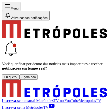
Menu
Ative nossas notificações
Você quer ficar por dentro das notícias mais importantes e receber
notificações em tempo real?
Eu quero!
Agora não
Inscreva-se no canal
MetrópolesTV no
YouTube
MetrópolesTV
Inscreva-se
na MetrópolesTV