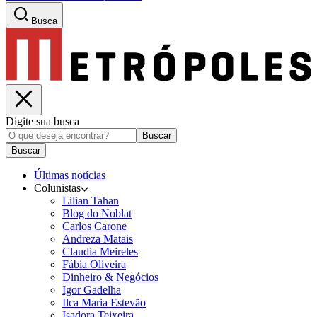
Busca
Digite sua busca
Buscar
Buscar
Últimas notícias
Colunistas
Lilian Tahan
Blog do Noblat
Carlos Carone
Andreza Matais
Claudia Meireles
Fábia Oliveira
Dinheiro & Negócios
Igor Gadelha
Ilca Maria Estevão
Isadora Teixeira