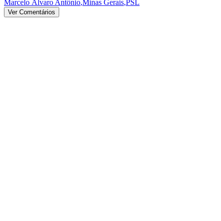
Marcelo Álvaro Antônio
,
Minas Gerais
,
PSL
Ver Comentários