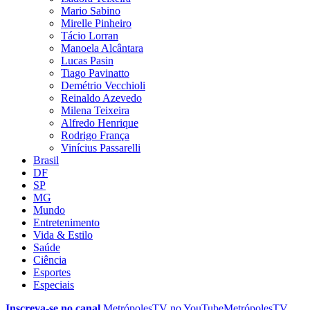
Mario Sabino
Mirelle Pinheiro
Tácio Lorran
Manoela Alcântara
Lucas Pasin
Tiago Pavinatto
Demétrio Vecchioli
Reinaldo Azevedo
Milena Teixeira
Alfredo Henrique
Rodrigo França
Vinícius Passarelli
Brasil
DF
SP
MG
Mundo
Entretenimento
Vida & Estilo
Saúde
Ciência
Esportes
Especiais
Inscreva-se no canal
MetrópolesTV no
YouTube
MetrópolesTV