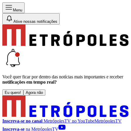
Menu
Ative nossas notificações
Você quer ficar por dentro das notícias mais importantes e receber
notificações em tempo real?
Eu quero!
Agora não
Inscreva-se no canal
MetrópolesTV no
YouTube
MetrópolesTV
Inscreva-se
na MetrópolesTV