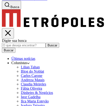
Busca
Digite sua busca
Buscar
Buscar
Últimas notícias
Colunistas
Lilian Tahan
Blog do Noblat
Carlos Carone
Andreza Matais
Claudia Meireles
Fábia Oliveira
Dinheiro & Negócios
Igor Gadelha
Ilca Maria Estevão
Isadora Teixeira