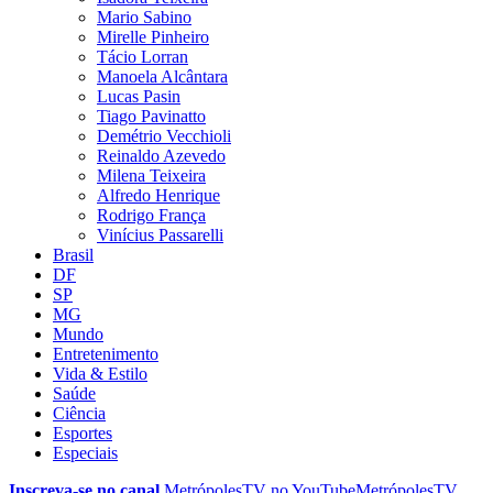
Mario Sabino
Mirelle Pinheiro
Tácio Lorran
Manoela Alcântara
Lucas Pasin
Tiago Pavinatto
Demétrio Vecchioli
Reinaldo Azevedo
Milena Teixeira
Alfredo Henrique
Rodrigo França
Vinícius Passarelli
Brasil
DF
SP
MG
Mundo
Entretenimento
Vida & Estilo
Saúde
Ciência
Esportes
Especiais
Inscreva-se no canal
MetrópolesTV no
YouTube
MetrópolesTV