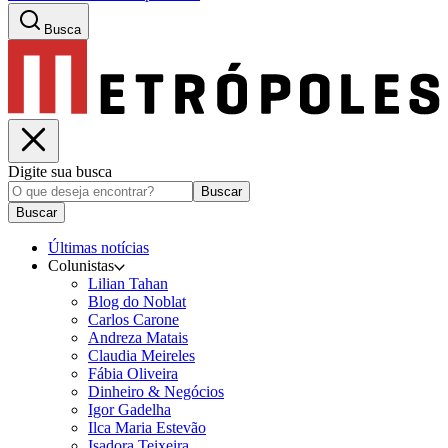
Busca
Digite sua busca
Buscar
Buscar
Últimas notícias
Colunistas
Lilian Tahan
Blog do Noblat
Carlos Carone
Andreza Matais
Claudia Meireles
Fábia Oliveira
Dinheiro & Negócios
Igor Gadelha
Ilca Maria Estevão
Isadora Teixeira