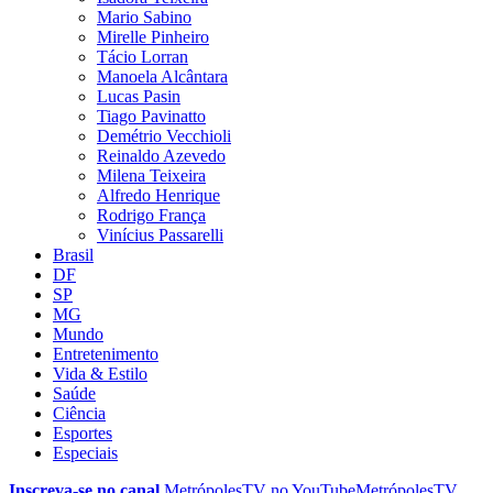
Mario Sabino
Mirelle Pinheiro
Tácio Lorran
Manoela Alcântara
Lucas Pasin
Tiago Pavinatto
Demétrio Vecchioli
Reinaldo Azevedo
Milena Teixeira
Alfredo Henrique
Rodrigo França
Vinícius Passarelli
Brasil
DF
SP
MG
Mundo
Entretenimento
Vida & Estilo
Saúde
Ciência
Esportes
Especiais
Inscreva-se no canal
MetrópolesTV no
YouTube
MetrópolesTV