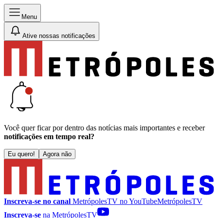
Menu
Ative nossas notificações
Você quer ficar por dentro das notícias mais importantes e receber
notificações em tempo real?
Eu quero!
Agora não
Inscreva-se no canal
MetrópolesTV no
YouTube
MetrópolesTV
Inscreva-se
na MetrópolesTV