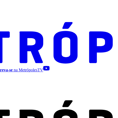
reva-se
na MetrópolesTV