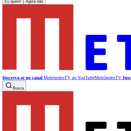
Eu quero!
Agora não
Inscreva-se no canal
MetrópolesTV no
YouTube
MetrópolesTV
Insc
Busca