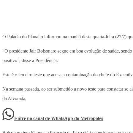
O Palácio do Planalto informou na manhã desta quarta-feira (22/7) qu
“O presidente Jair Bolsonaro segue em boa evolução de saúde, sendo 
positivo”, disse a Presidência.
Este é o terceiro teste que acusa a contaminação do chefe do Executivo
Na semana passada, ao ser submetido a novo teste para constatar se a
da Alvorada.
Entre no canal de WhatsApp
do
Metrópoles
Bolsonaro tem 65 anos e faz parte da faixa etária considerada por esp