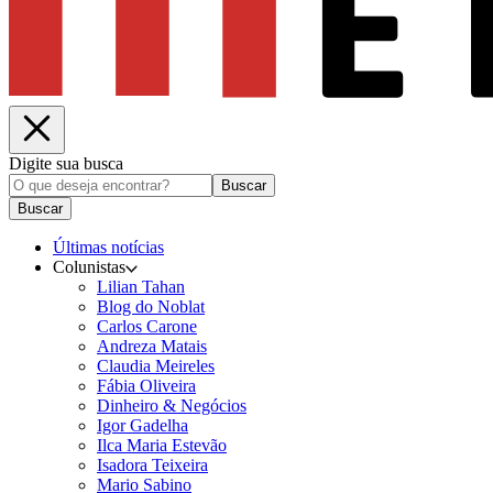
Digite sua busca
Buscar
Buscar
Últimas notícias
Colunistas
Lilian Tahan
Blog do Noblat
Carlos Carone
Andreza Matais
Claudia Meireles
Fábia Oliveira
Dinheiro & Negócios
Igor Gadelha
Ilca Maria Estevão
Isadora Teixeira
Mario Sabino