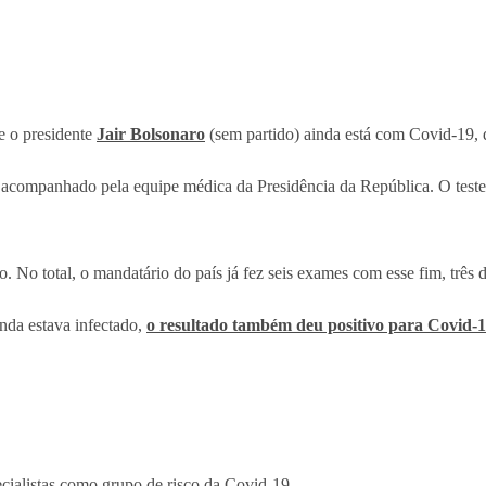
e o presidente
Jair Bolsonaro
(sem partido) ainda está com Covid-19,
acompanhado pela equipe médica da Presidência da República. O teste r
. No total, o mandatário do país já fez seis exames com esse fim, três 
inda estava infectado,
o resultado também deu positivo para Covid-
ecialistas como grupo de risco da Covid-19.