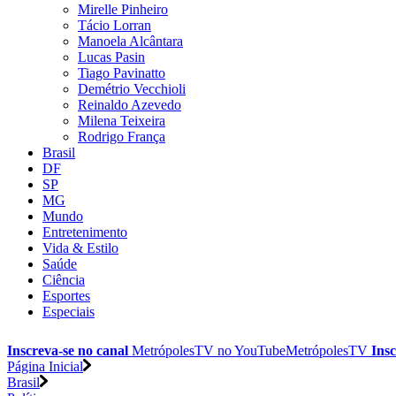
Mirelle Pinheiro
Tácio Lorran
Manoela Alcântara
Lucas Pasin
Tiago Pavinatto
Demétrio Vecchioli
Reinaldo Azevedo
Milena Teixeira
Rodrigo França
Brasil
DF
SP
MG
Mundo
Entretenimento
Vida & Estilo
Saúde
Ciência
Esportes
Especiais
Inscreva-se no canal
MetrópolesTV no
YouTube
MetrópolesTV
Insc
Página Inicial
Brasil