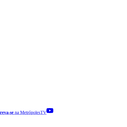
reva-se
na MetrópolesTV