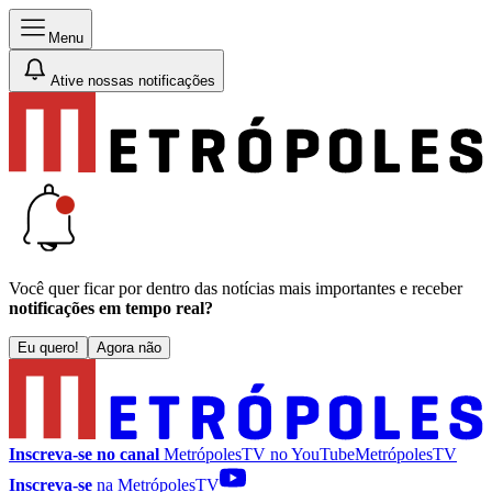
Menu
Ative nossas notificações
Você quer ficar por dentro das notícias mais importantes e receber
notificações em tempo real?
Eu quero!
Agora não
Inscreva-se no canal
MetrópolesTV no
YouTube
MetrópolesTV
Inscreva-se
na MetrópolesTV