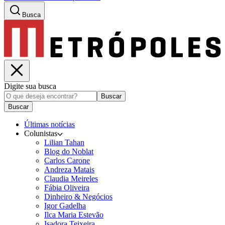
Busca
Digite sua busca
Buscar
Buscar
Últimas notícias
Colunistas
Lilian Tahan
Blog do Noblat
Carlos Carone
Andreza Matais
Claudia Meireles
Fábia Oliveira
Dinheiro & Negócios
Igor Gadelha
Ilca Maria Estevão
Isadora Teixeira