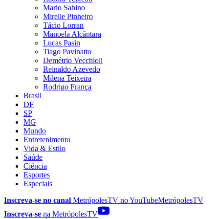
Mario Sabino
Mirelle Pinheiro
Tácio Lorran
Manoela Alcântara
Lucas Pasin
Tiago Pavinatto
Demétrio Vecchioli
Reinaldo Azevedo
Milena Teixeira
Rodrigo França
Brasil
DF
SP
MG
Mundo
Entretenimento
Vida & Estilo
Saúde
Ciência
Esportes
Especiais
Inscreva-se no canal
MetrópolesTV no
YouTube
MetrópolesTV
Inscreva-se
na MetrópolesTV