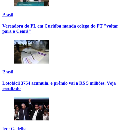
Brasil
Vereadora do PL em Curitiba manda colega do PT "voltar
para o Ceará"
Brasil
Lotofácil 3754 acumula, e prêmio vai a R$ 5 milhões. Veja
resultado
Igor Gadelha