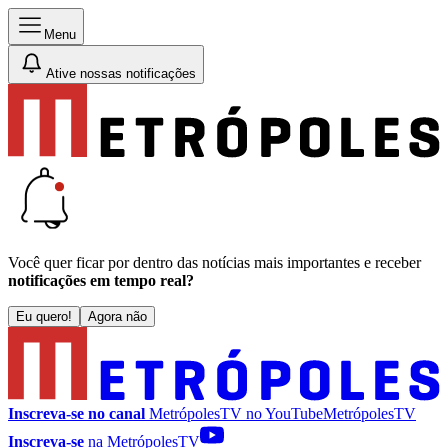
Menu
Ative nossas notificações
Você quer ficar por dentro das notícias mais importantes e receber
notificações em tempo real?
Eu quero!
Agora não
Inscreva-se no canal
MetrópolesTV no
YouTube
MetrópolesTV
Inscreva-se
na MetrópolesTV