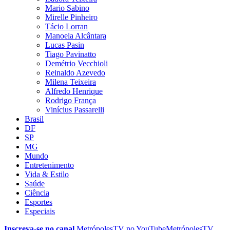
Mario Sabino
Mirelle Pinheiro
Tácio Lorran
Manoela Alcântara
Lucas Pasin
Tiago Pavinatto
Demétrio Vecchioli
Reinaldo Azevedo
Milena Teixeira
Alfredo Henrique
Rodrigo França
Vinícius Passarelli
Brasil
DF
SP
MG
Mundo
Entretenimento
Vida & Estilo
Saúde
Ciência
Esportes
Especiais
Inscreva-se no canal
MetrópolesTV no
YouTube
MetrópolesTV