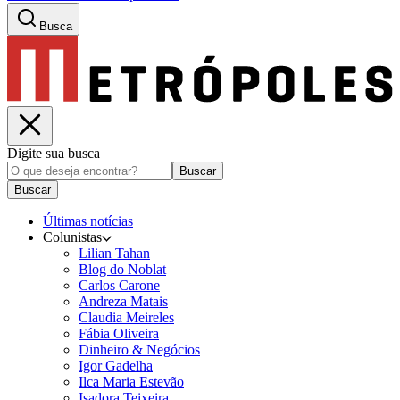
Busca
Digite sua busca
Buscar
Buscar
Últimas notícias
Colunistas
Lilian Tahan
Blog do Noblat
Carlos Carone
Andreza Matais
Claudia Meireles
Fábia Oliveira
Dinheiro & Negócios
Igor Gadelha
Ilca Maria Estevão
Isadora Teixeira