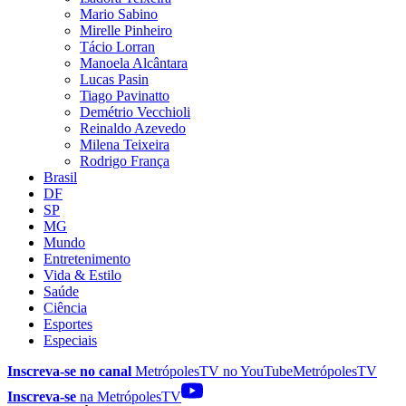
Mario Sabino
Mirelle Pinheiro
Tácio Lorran
Manoela Alcântara
Lucas Pasin
Tiago Pavinatto
Demétrio Vecchioli
Reinaldo Azevedo
Milena Teixeira
Rodrigo França
Brasil
DF
SP
MG
Mundo
Entretenimento
Vida & Estilo
Saúde
Ciência
Esportes
Especiais
Inscreva-se no canal
MetrópolesTV no
YouTube
MetrópolesTV
Inscreva-se
na MetrópolesTV