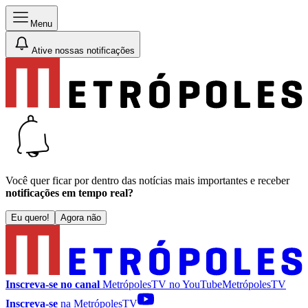
Menu
Ative nossas notificações
Você quer ficar por dentro das notícias mais importantes e receber
notificações em tempo real?
Eu quero!
Agora não
Inscreva-se no canal
MetrópolesTV no
YouTube
MetrópolesTV
Inscreva-se
na MetrópolesTV