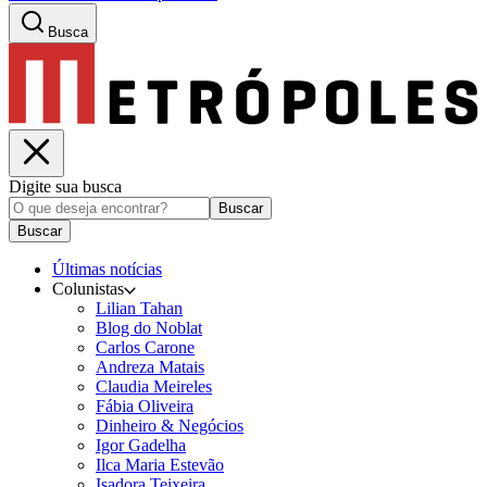
Busca
Digite sua busca
Buscar
Buscar
Últimas notícias
Colunistas
Lilian Tahan
Blog do Noblat
Carlos Carone
Andreza Matais
Claudia Meireles
Fábia Oliveira
Dinheiro & Negócios
Igor Gadelha
Ilca Maria Estevão
Isadora Teixeira