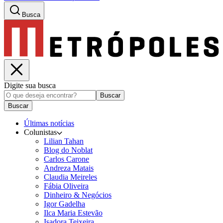
Busca
Digite sua busca
Buscar
Buscar
Últimas notícias
Colunistas
Lilian Tahan
Blog do Noblat
Carlos Carone
Andreza Matais
Claudia Meireles
Fábia Oliveira
Dinheiro & Negócios
Igor Gadelha
Ilca Maria Estevão
Isadora Teixeira