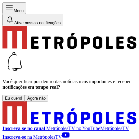
Menu
Ative nossas notificações
Você quer ficar por dentro das notícias mais importantes e receber
notificações em tempo real?
Eu quero!
Agora não
Inscreva-se no canal
MetrópolesTV no
YouTube
MetrópolesTV
Inscreva-se
na MetrópolesTV