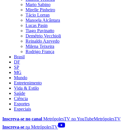
Mario Sabino
Mirelle Pinheiro
Tácio Lorran
Manoela Alcântara
Lucas Pasin
Tiago Pavinatto
Demétrio Vecchioli
Reinaldo Azevedo
Milena Teixeira
Rodrigo França
Brasil
DF
SP
MG
Mundo
Entretenimento
Vida & Estilo
Saúde
Ciência
Esportes
Especiais
Inscreva-se no canal
MetrópolesTV no
YouTube
MetrópolesTV
Inscreva-se
na MetrópolesTV