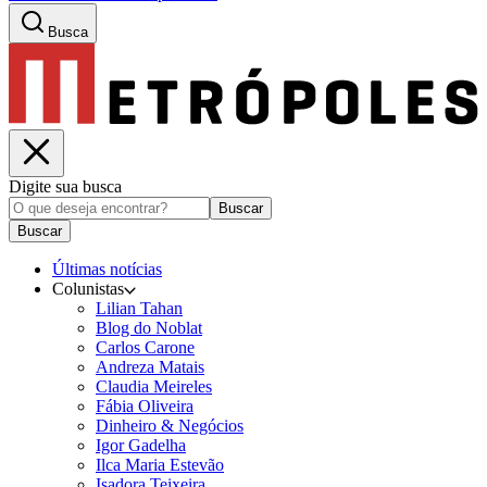
Busca
Digite sua busca
Buscar
Buscar
Últimas notícias
Colunistas
Lilian Tahan
Blog do Noblat
Carlos Carone
Andreza Matais
Claudia Meireles
Fábia Oliveira
Dinheiro & Negócios
Igor Gadelha
Ilca Maria Estevão
Isadora Teixeira