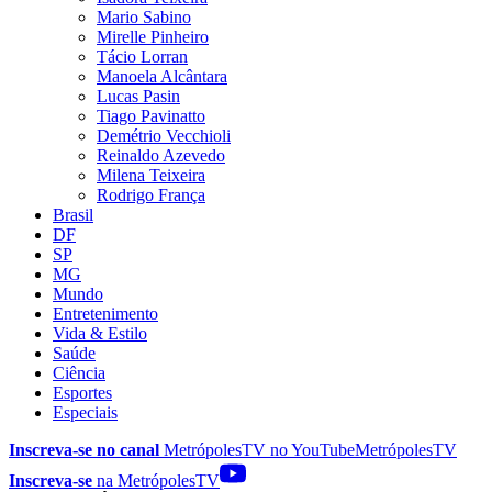
Mario Sabino
Mirelle Pinheiro
Tácio Lorran
Manoela Alcântara
Lucas Pasin
Tiago Pavinatto
Demétrio Vecchioli
Reinaldo Azevedo
Milena Teixeira
Rodrigo França
Brasil
DF
SP
MG
Mundo
Entretenimento
Vida & Estilo
Saúde
Ciência
Esportes
Especiais
Inscreva-se no canal
MetrópolesTV no
YouTube
MetrópolesTV
Inscreva-se
na MetrópolesTV