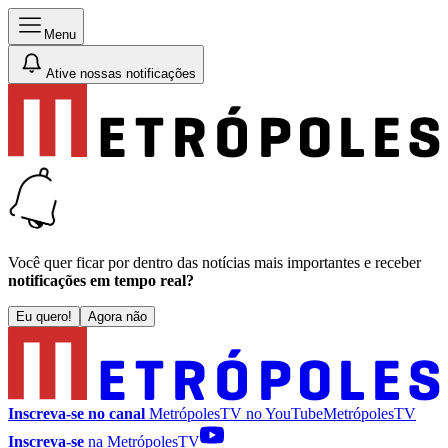
Menu
Ative nossas notificações
Você quer ficar por dentro das notícias mais importantes e receber
notificações em tempo real?
Eu quero!
Agora não
Inscreva-se no canal
MetrópolesTV no
YouTube
MetrópolesTV
Inscreva-se
na MetrópolesTV