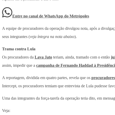
Entre no canal de WhatsApp
do
Metrópoles
A equipe de procuradores da operação divulgou nota, após a divulgaç
seus integrantes (
veja íntegra na nota abaixo
).
Trama contra Lula
Os procuradores da
Lava Jato
teriam, ainda, tramado com o então
ju
assim, impedir que a
campanha de Fernando Haddad à Presidênci
A reportagem, dividida em quatro partes, revela que os
procuradores
Intercept, os procuradores temiam que entrevista de Lula pudesse favor
Uma das integrantes da força-tarefa da operação teria dito, em mens
Veja: