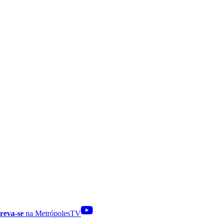
reva-se
na MetrópolesTV