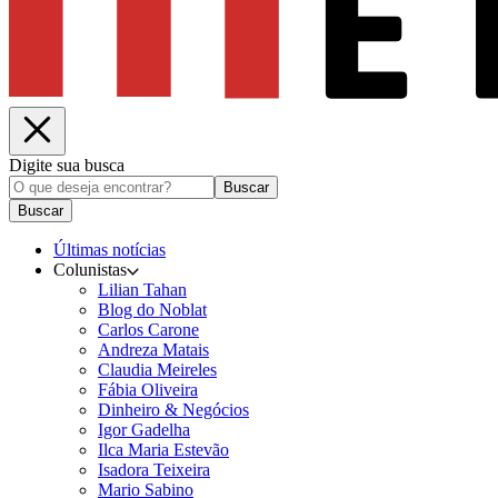
Digite sua busca
Buscar
Buscar
Últimas notícias
Colunistas
Lilian Tahan
Blog do Noblat
Carlos Carone
Andreza Matais
Claudia Meireles
Fábia Oliveira
Dinheiro & Negócios
Igor Gadelha
Ilca Maria Estevão
Isadora Teixeira
Mario Sabino