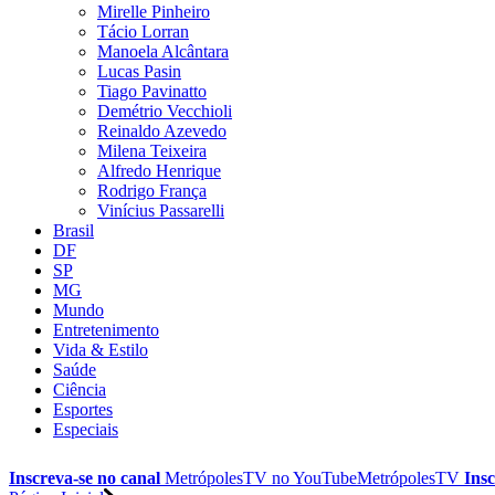
Mirelle Pinheiro
Tácio Lorran
Manoela Alcântara
Lucas Pasin
Tiago Pavinatto
Demétrio Vecchioli
Reinaldo Azevedo
Milena Teixeira
Alfredo Henrique
Rodrigo França
Vinícius Passarelli
Brasil
DF
SP
MG
Mundo
Entretenimento
Vida & Estilo
Saúde
Ciência
Esportes
Especiais
Inscreva-se no canal
MetrópolesTV no
YouTube
MetrópolesTV
Insc