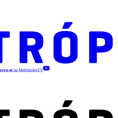
reva-se
na MetrópolesTV