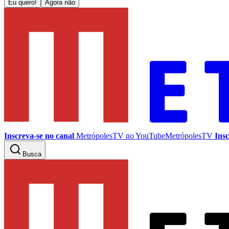
Eu quero!
Agora não
Inscreva-se no canal
MetrópolesTV no
YouTube
MetrópolesTV
Insc
Busca