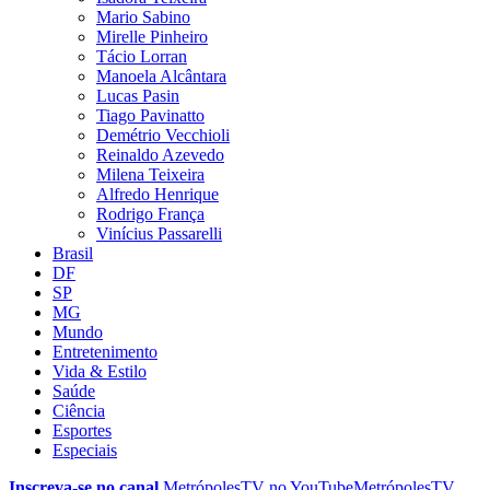
Mario Sabino
Mirelle Pinheiro
Tácio Lorran
Manoela Alcântara
Lucas Pasin
Tiago Pavinatto
Demétrio Vecchioli
Reinaldo Azevedo
Milena Teixeira
Alfredo Henrique
Rodrigo França
Vinícius Passarelli
Brasil
DF
SP
MG
Mundo
Entretenimento
Vida & Estilo
Saúde
Ciência
Esportes
Especiais
Inscreva-se no canal
MetrópolesTV no
YouTube
MetrópolesTV