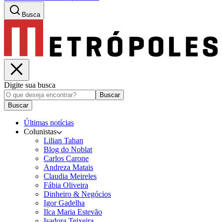
Busca
Digite sua busca
Buscar
Buscar
Últimas notícias
Colunistas
Lilian Tahan
Blog do Noblat
Carlos Carone
Andreza Matais
Claudia Meireles
Fábia Oliveira
Dinheiro & Negócios
Igor Gadelha
Ilca Maria Estevão
Isadora Teixeira