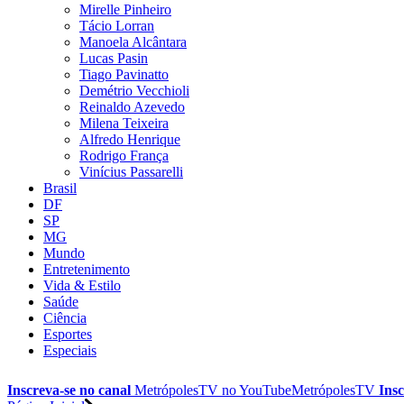
Mirelle Pinheiro
Tácio Lorran
Manoela Alcântara
Lucas Pasin
Tiago Pavinatto
Demétrio Vecchioli
Reinaldo Azevedo
Milena Teixeira
Alfredo Henrique
Rodrigo França
Vinícius Passarelli
Brasil
DF
SP
MG
Mundo
Entretenimento
Vida & Estilo
Saúde
Ciência
Esportes
Especiais
Inscreva-se no canal
MetrópolesTV no
YouTube
MetrópolesTV
Insc