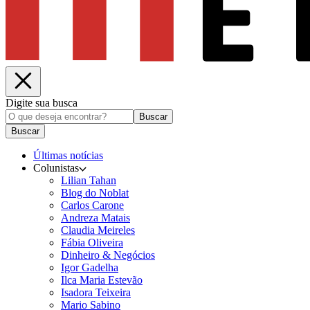
Digite sua busca
Buscar
Buscar
Últimas notícias
Colunistas
Lilian Tahan
Blog do Noblat
Carlos Carone
Andreza Matais
Claudia Meireles
Fábia Oliveira
Dinheiro & Negócios
Igor Gadelha
Ilca Maria Estevão
Isadora Teixeira
Mario Sabino