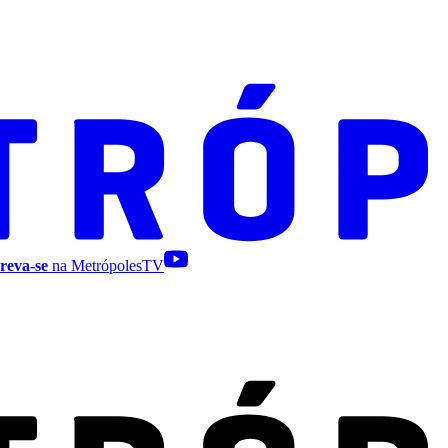
reva-se
na MetrópolesTV