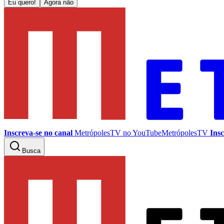
Eu quero!
Agora não
Inscreva-se no canal
MetrópolesTV no
YouTube
MetrópolesTV
Insc
Busca