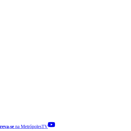
reva-se
na MetrópolesTV