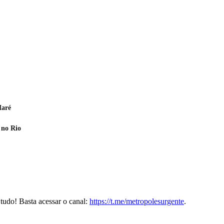
Maré
 no Rio
tudo! Basta acessar o canal:
https://t.me/metropolesurgente
.