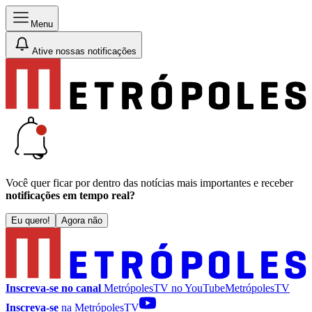
Menu
Ative nossas notificações
Você quer ficar por dentro das notícias mais importantes e receber
notificações em tempo real?
Eu quero!
Agora não
Inscreva-se no canal
MetrópolesTV no
YouTube
MetrópolesTV
Inscreva-se
na MetrópolesTV