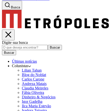
Busca
Digite sua busca
Buscar
Buscar
Últimas notícias
Colunistas
Lilian Tahan
Blog do Noblat
Carlos Carone
Andreza Matais
Claudia Meireles
Fábia Oliveira
Dinheiro & Negócios
Igor Gadelha
Ilca Maria Estevão
Isadora Teixeira