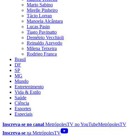
Mario Sabino
Mirelle Pinheiro
Tácio Lorran
Manoela Alcântara
Lucas Pasin
Tiago Pavinatto
Demétrio Vecchioli
Reinaldo Azevedo
Milena Teixeira
Rodrigo França
Brasil
DF
SP
MG
Mundo
Entretenimento
Vida & Estilo
Saúde
Ciência
Esportes
Especiais
Inscreva-se no canal
MetrópolesTV no
YouTube
MetrópolesTV
Inscreva-se
na MetrópolesTV