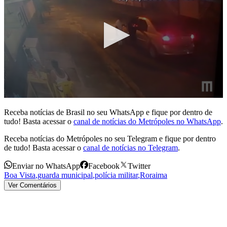
0
s
Receba notícias de Brasil no seu WhatsApp e fique por dentro de
e
tudo! Basta acessar o
canal de notícias do Metrópoles no WhatsApp
.
c
o
Receba notícias do Metrópoles no seu Telegram e fique por dentro
n
de tudo! Basta acessar o
canal de notícias no Telegram
.
d
s
o
Enviar no WhatsApp
Facebook
Twitter
f
Boa Vista
,
guarda municipal
,
polícia militar
,
Roraima
1
Ver Comentários
m
i
n
u
t