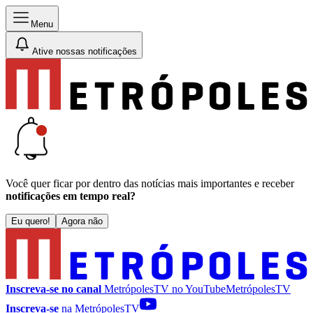
Menu
Ative nossas notificações
Você quer ficar por dentro das notícias mais importantes e receber
notificações em tempo real?
Eu quero!
Agora não
Inscreva-se no canal
MetrópolesTV no
YouTube
MetrópolesTV
Inscreva-se
na MetrópolesTV