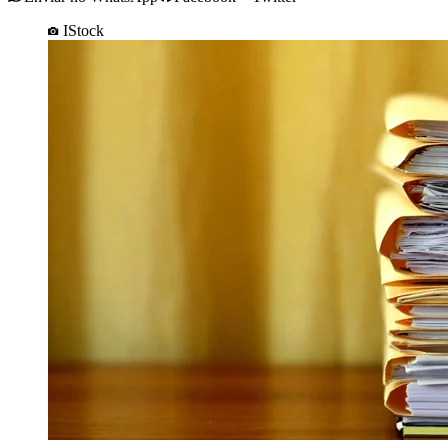
IStock