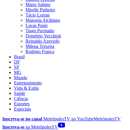
Mario Sabino
Mirelle Pinheiro
Tácio Lorran
Manoela Alcântara
Lucas Pasin
Tiago Pavinatto
Demétrio Vecchioli
Reinaldo Azevedo
Milena Teixeira
Rodrigo França
Brasil
DF
SP
MG
Mundo
Entretenimento
Vida & Estilo
Saúde
Ciência
Esportes
Especiais
Inscreva-se no canal
MetrópolesTV no
YouTube
MetrópolesTV
Inscreva-se
na MetrópolesTV