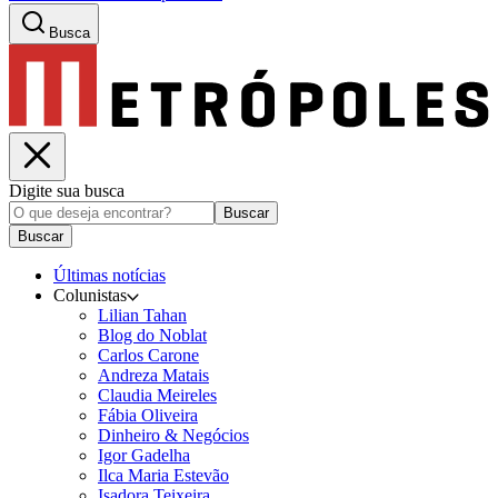
Busca
Digite sua busca
Buscar
Buscar
Últimas notícias
Colunistas
Lilian Tahan
Blog do Noblat
Carlos Carone
Andreza Matais
Claudia Meireles
Fábia Oliveira
Dinheiro & Negócios
Igor Gadelha
Ilca Maria Estevão
Isadora Teixeira