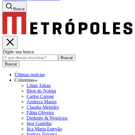
Busca
Digite sua busca
Buscar
Buscar
Últimas notícias
Colunistas
Lilian Tahan
Blog do Noblat
Carlos Carone
Andreza Matais
Claudia Meireles
Fábia Oliveira
Dinheiro & Negócios
Igor Gadelha
Ilca Maria Estevão
Isadora Teixeira