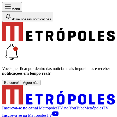
Menu
Ative nossas notificações
Você quer ficar por dentro das notícias mais importantes e receber
notificações em tempo real?
Eu quero!
Agora não
Inscreva-se no canal
MetrópolesTV no
YouTube
MetrópolesTV
Inscreva-se
na MetrópolesTV