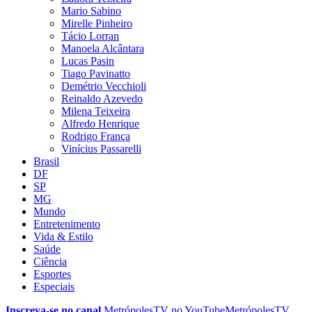
Mario Sabino
Mirelle Pinheiro
Tácio Lorran
Manoela Alcântara
Lucas Pasin
Tiago Pavinatto
Demétrio Vecchioli
Reinaldo Azevedo
Milena Teixeira
Alfredo Henrique
Rodrigo França
Vinícius Passarelli
Brasil
DF
SP
MG
Mundo
Entretenimento
Vida & Estilo
Saúde
Ciência
Esportes
Especiais
Inscreva-se no canal
MetrópolesTV no
YouTube
MetrópolesTV