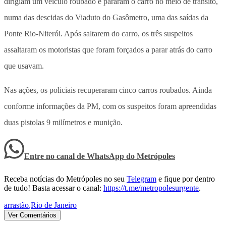
dirigiam um veículo roubado e pararam o carro no meio de trânsito,
numa das descidas do Viaduto do Gasômetro, uma das saídas da
Ponte Rio-Niterói. Após saltarem do carro, os três suspeitos
assaltaram os motoristas que foram forçados a parar atrás do carro
que usavam.
Nas ações, os policiais recuperaram cinco carros roubados. Ainda
conforme informações da PM, com os suspeitos foram apreendidas
duas pistolas 9 milímetros e munição.
Entre no canal de WhatsApp
do
Metrópoles
Receba notícias do Metrópoles no seu
Telegram
e fique por dentro
de tudo! Basta acessar o canal:
https://t.me/metropolesurgente
.
arrastão
,
Rio de Janeiro
Ver Comentários