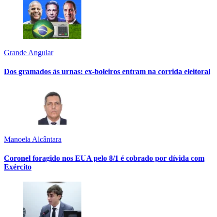
Grande Angular
Dos gramados às urnas: ex-boleiros entram na corrida eleitoral
Manoela Alcântara
Coronel foragido nos EUA pelo 8/1 é cobrado por dívida com
Exército