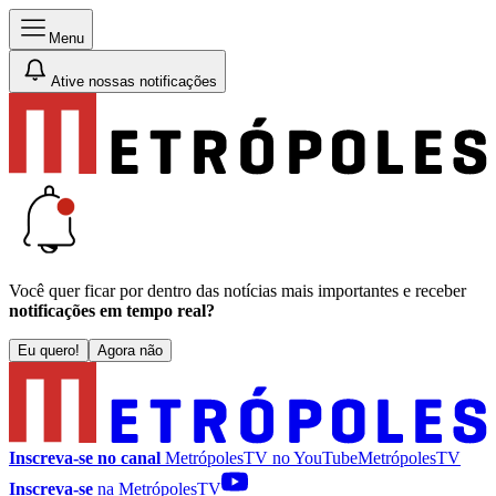
Menu
Ative nossas notificações
Você quer ficar por dentro das notícias mais importantes e receber
notificações em tempo real?
Eu quero!
Agora não
Inscreva-se no canal
MetrópolesTV no
YouTube
MetrópolesTV
Inscreva-se
na MetrópolesTV