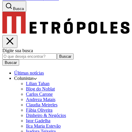
Busca
Digite sua busca
Buscar
Buscar
Últimas notícias
Colunistas
Lilian Tahan
Blog do Noblat
Carlos Carone
Andreza Matais
Claudia Meireles
Fábia Oliveira
Dinheiro & Negócios
Igor Gadelha
Ilca Maria Estevão
Isadora Teixeira