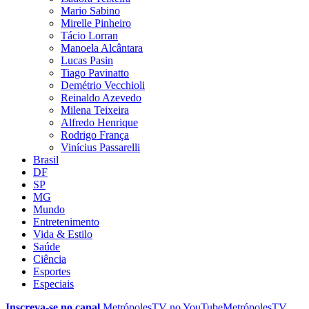
Mario Sabino
Mirelle Pinheiro
Tácio Lorran
Manoela Alcântara
Lucas Pasin
Tiago Pavinatto
Demétrio Vecchioli
Reinaldo Azevedo
Milena Teixeira
Alfredo Henrique
Rodrigo França
Vinícius Passarelli
Brasil
DF
SP
MG
Mundo
Entretenimento
Vida & Estilo
Saúde
Ciência
Esportes
Especiais
Inscreva-se no canal
MetrópolesTV no
YouTube
MetrópolesTV