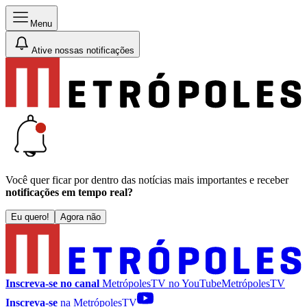
Menu
Ative nossas notificações
Você quer ficar por dentro das notícias mais importantes e receber
notificações em tempo real?
Eu quero!
Agora não
Inscreva-se no canal
MetrópolesTV no
YouTube
MetrópolesTV
Inscreva-se
na MetrópolesTV