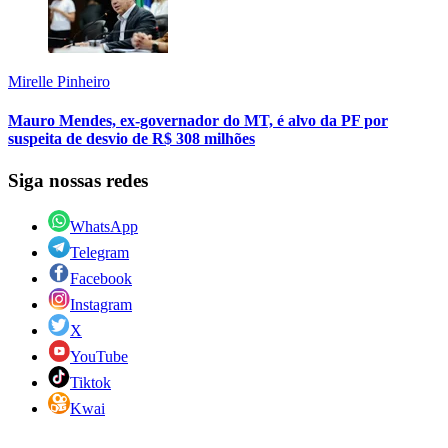
Mirelle Pinheiro
Mauro Mendes, ex-governador do MT, é alvo da PF por
suspeita de desvio de R$ 308 milhões
Siga nossas redes
WhatsApp
Telegram
Facebook
Instagram
X
YouTube
Tiktok
Kwai