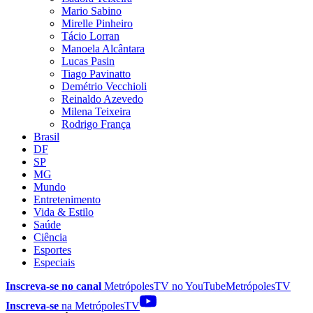
Mario Sabino
Mirelle Pinheiro
Tácio Lorran
Manoela Alcântara
Lucas Pasin
Tiago Pavinatto
Demétrio Vecchioli
Reinaldo Azevedo
Milena Teixeira
Rodrigo França
Brasil
DF
SP
MG
Mundo
Entretenimento
Vida & Estilo
Saúde
Ciência
Esportes
Especiais
Inscreva-se no canal
MetrópolesTV no
YouTube
MetrópolesTV
Inscreva-se
na MetrópolesTV