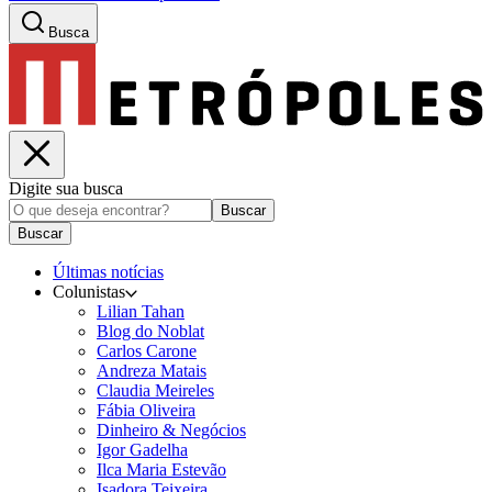
Busca
Digite sua busca
Buscar
Buscar
Últimas notícias
Colunistas
Lilian Tahan
Blog do Noblat
Carlos Carone
Andreza Matais
Claudia Meireles
Fábia Oliveira
Dinheiro & Negócios
Igor Gadelha
Ilca Maria Estevão
Isadora Teixeira