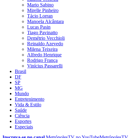
Mario Sabino
Mirelle Pinheiro
Tácio Lorran
Manoela Alcântara
Lucas Pasin
Tiago Pavinatto
Demétrio Vecchioli
Reinaldo Azevedo
Milena Teixeira
Alfredo Henrique
Rodrigo França
Vinícius Passarelli
Brasil
DF
SP
MG
Mundo
Entretenimento
Vida & Estilo
Saúde
Ciência
Esportes
Especiais
Inscreva-se no canal
MetrópolesTV no
YouTube
MetrópolesTV