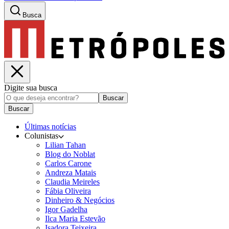
Busca
Digite sua busca
Buscar
Buscar
Últimas notícias
Colunistas
Lilian Tahan
Blog do Noblat
Carlos Carone
Andreza Matais
Claudia Meireles
Fábia Oliveira
Dinheiro & Negócios
Igor Gadelha
Ilca Maria Estevão
Isadora Teixeira