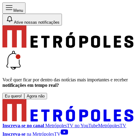
Menu
Ative nossas notificações
Você quer ficar por dentro das notícias mais importantes e receber
notificações em tempo real?
Eu quero!
Agora não
Inscreva-se no canal
MetrópolesTV no
YouTube
MetrópolesTV
Inscreva-se
na MetrópolesTV