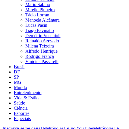
Mario Sabino
Mirelle Pinheiro
Tácio Lorran
Manoela Alcântara
Lucas Pasin
Tiago Pavinatto
Demétrio Vecchioli
Reinaldo Azevedo
Milena Teixeira
Alfredo Henrique
Rodrigo França
Vinícius Passarelli
Brasil
DF
SP
MG
Mundo
Entretenimento
Vida & Estilo
Saúde
Ciência
Esportes
Especiais
Inscreva-se no canal
MetrópolesTV no
YouTube
MetrópolesTV