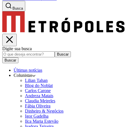
Busca
Digite sua busca
Buscar
Buscar
Últimas notícias
Colunistas
Lilian Tahan
Blog do Noblat
Carlos Carone
Andreza Matais
Claudia Meireles
Fábia Oliveira
Dinheiro & Negócios
Igor Gadelha
Ilca Maria Estevão
Isadora Teixeira