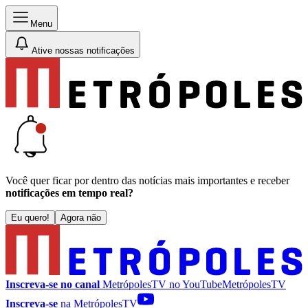
Menu
Ative nossas notificações
Você quer ficar por dentro das notícias mais importantes e receber
notificações em tempo real?
Eu quero!
Agora não
Inscreva-se no canal
MetrópolesTV no
YouTube
MetrópolesTV
Inscreva-se
na MetrópolesTV