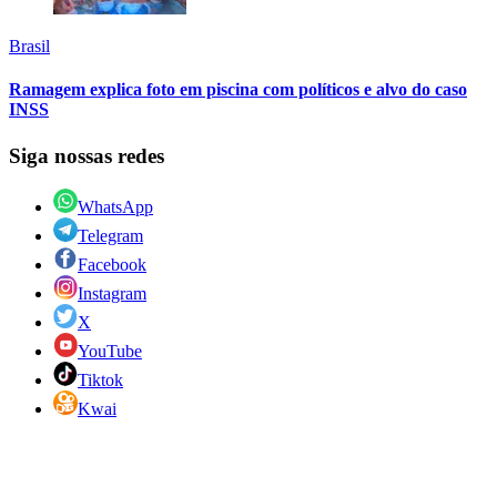
Brasil
Ramagem explica foto em piscina com políticos e alvo do caso
INSS
Siga nossas redes
WhatsApp
Telegram
Facebook
Instagram
X
YouTube
Tiktok
Kwai