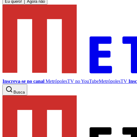
Eu quero!
Agora não
Inscreva-se no canal
MetrópolesTV no
YouTube
MetrópolesTV
Insc
Busca