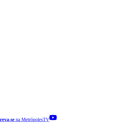
reva-se
na MetrópolesTV