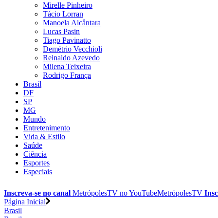
Mirelle Pinheiro
Tácio Lorran
Manoela Alcântara
Lucas Pasin
Tiago Pavinatto
Demétrio Vecchioli
Reinaldo Azevedo
Milena Teixeira
Rodrigo França
Brasil
DF
SP
MG
Mundo
Entretenimento
Vida & Estilo
Saúde
Ciência
Esportes
Especiais
Inscreva-se no canal
MetrópolesTV no
YouTube
MetrópolesTV
Insc
Página Inicial
Brasil