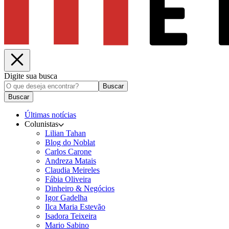
Digite sua busca
Buscar
Buscar
Últimas notícias
Colunistas
Lilian Tahan
Blog do Noblat
Carlos Carone
Andreza Matais
Claudia Meireles
Fábia Oliveira
Dinheiro & Negócios
Igor Gadelha
Ilca Maria Estevão
Isadora Teixeira
Mario Sabino