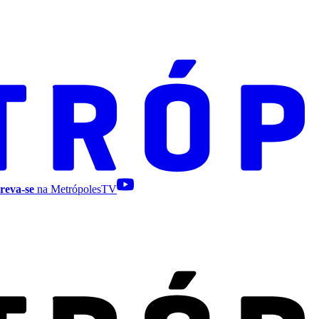
reva-se
na MetrópolesTV