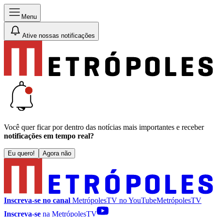
Menu
Ative nossas notificações
Você quer ficar por dentro das notícias mais importantes e receber
notificações em tempo real?
Eu quero!
Agora não
Inscreva-se no canal
MetrópolesTV no
YouTube
MetrópolesTV
Inscreva-se
na MetrópolesTV