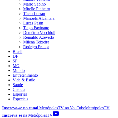
Mario Sabino
Mirelle Pinheiro
Tácio Lorran
Manoela Alcântara
Lucas Pasin
Tiago Pavinatto
Demétrio Vecchioli
Reinaldo Azevedo
Milena Teixeira
Rodrigo França
Brasil
DF
SP
MG
Mundo
Entretenimento
Vida & Estilo
Saúde
Ciência
Esportes
Especiais
Inscreva-se no canal
MetrópolesTV no
YouTube
MetrópolesTV
Inscreva-se
na MetrópolesTV