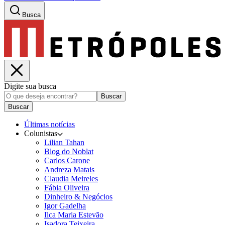
Busca
Digite sua busca
Buscar
Buscar
Últimas notícias
Colunistas
Lilian Tahan
Blog do Noblat
Carlos Carone
Andreza Matais
Claudia Meireles
Fábia Oliveira
Dinheiro & Negócios
Igor Gadelha
Ilca Maria Estevão
Isadora Teixeira