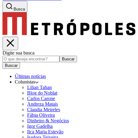
Busca
Digite sua busca
Buscar
Buscar
Últimas notícias
Colunistas
Lilian Tahan
Blog do Noblat
Carlos Carone
Andreza Matais
Claudia Meireles
Fábia Oliveira
Dinheiro & Negócios
Igor Gadelha
Ilca Maria Estevão
Isadora Teixeira