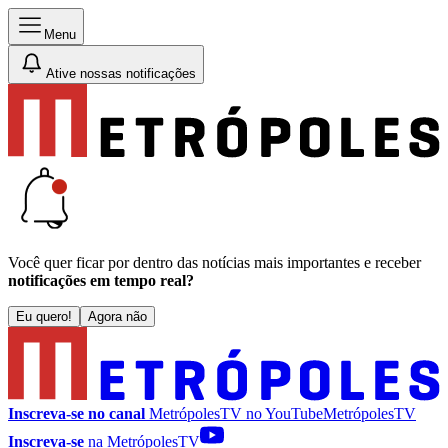
Menu
Ative nossas notificações
Você quer ficar por dentro das notícias mais importantes e receber
notificações em tempo real?
Eu quero!
Agora não
Inscreva-se no canal
MetrópolesTV no
YouTube
MetrópolesTV
Inscreva-se
na MetrópolesTV