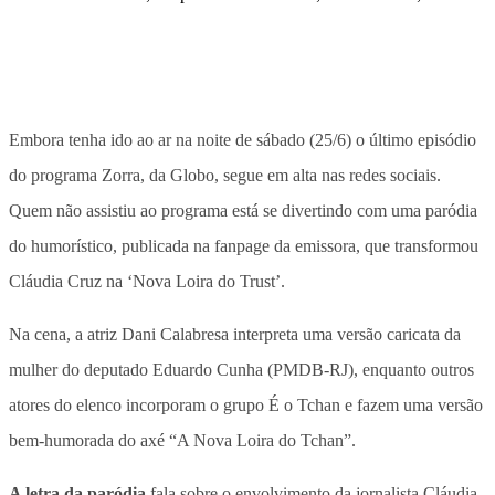
Embora tenha ido ao ar na noite de sábado (25/6) o último episódio
do programa Zorra, da Globo, segue em alta nas redes sociais.
Quem não assistiu ao programa está se divertindo com uma paródia
do humorístico, publicada na fanpage da emissora, que transformou
Cláudia Cruz na ‘Nova Loira do Trust’.
Na cena, a atriz Dani Calabresa interpreta uma versão caricata da
mulher do deputado Eduardo Cunha (PMDB-RJ), enquanto outros
atores do elenco incorporam o grupo É o Tchan e fazem uma versão
bem-humorada do axé “A Nova Loira do Tchan”.
A letra da paródia
fala sobre o envolvimento da jornalista Cláudia