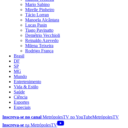
Mario Sabino
Mirelle Pinheiro
Tácio Lorran
Manoela Alcântara
Lucas Pasin
Tiago Pavinatto
Demétrio Vecchioli
Reinaldo Azevedo
Milena Teixeira
Rodrigo França
Brasil
DF
SP
MG
Mundo
Entretenimento
Vida & Estilo
Saúde
Ciência
Esportes
Especiais
Inscreva-se no canal
MetrópolesTV no
YouTube
MetrópolesTV
Inscreva-se
na MetrópolesTV