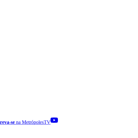
reva-se
na MetrópolesTV