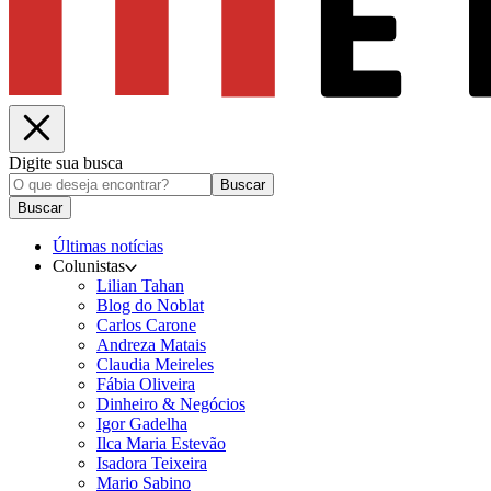
Digite sua busca
Buscar
Buscar
Últimas notícias
Colunistas
Lilian Tahan
Blog do Noblat
Carlos Carone
Andreza Matais
Claudia Meireles
Fábia Oliveira
Dinheiro & Negócios
Igor Gadelha
Ilca Maria Estevão
Isadora Teixeira
Mario Sabino