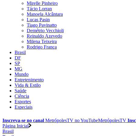
Mirelle Pinheiro
Tácio Lorran
Manoela Alcântara
Lucas Pasin
Tiago Pavinatto
Demétrio Vecchioli
Reinaldo Azevedo
Milena Teixeira
Rodrigo França
Brasil
DF
SP
MG
Mundo
Entretenimento
Vida & Estilo
Saúde
Ciência
Esportes
Especiais
Inscreva-se no canal
MetrópolesTV no
YouTube
MetrópolesTV
Insc
Página Inicial
Brasil