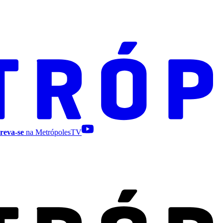
reva-se
na MetrópolesTV