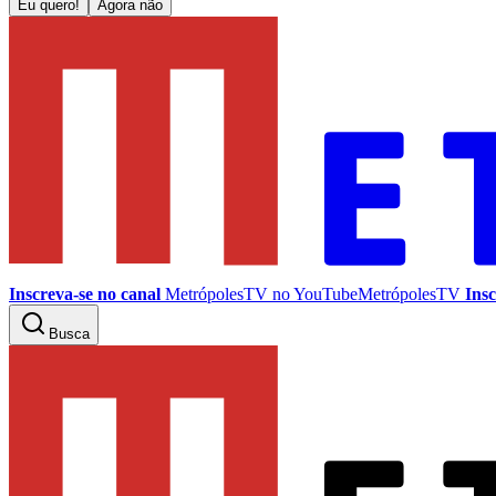
Eu quero!
Agora não
Inscreva-se no canal
MetrópolesTV no
YouTube
MetrópolesTV
Insc
Busca