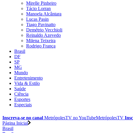
Mirelle Pinheiro
Tácio Lorran
Manoela Alcântara
Lucas Pasin
Tiago Pavinatto
Demétrio Vecchioli
Reinaldo Azevedo
Milena Teixeira
Rodrigo França
Brasil
DF
SP
MG
Mundo
Entretenimento
Vida & Estilo
Saúde
Ciência
Esportes
Especiais
Inscreva-se no canal
MetrópolesTV no
YouTube
MetrópolesTV
Insc
Página Inicial
Brasil