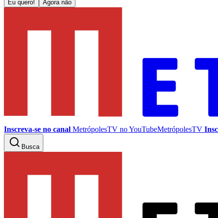
Eu quero!
Agora não
Inscreva-se no canal
MetrópolesTV no
YouTube
MetrópolesTV
Insc
Busca