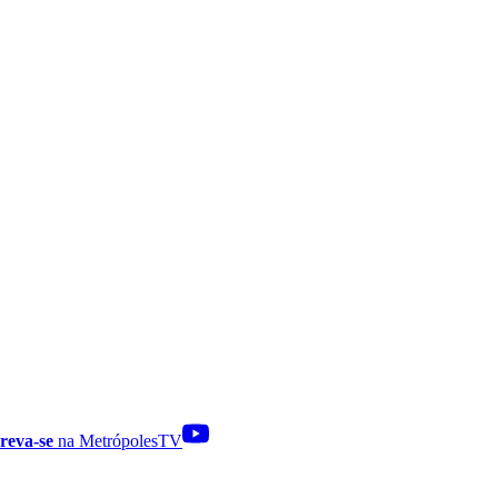
reva-se
na MetrópolesTV