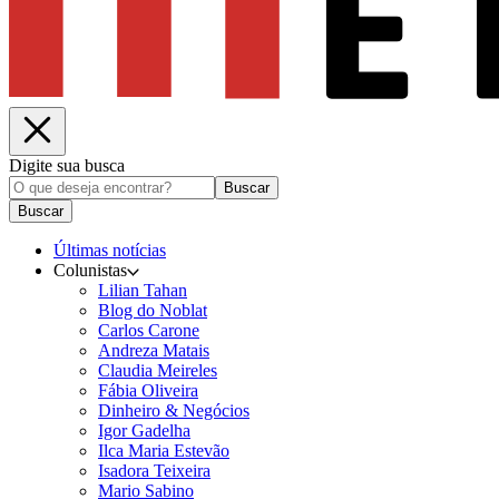
Digite sua busca
Buscar
Buscar
Últimas notícias
Colunistas
Lilian Tahan
Blog do Noblat
Carlos Carone
Andreza Matais
Claudia Meireles
Fábia Oliveira
Dinheiro & Negócios
Igor Gadelha
Ilca Maria Estevão
Isadora Teixeira
Mario Sabino