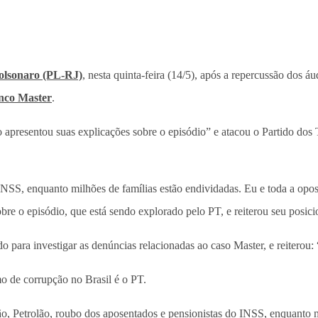
olsonaro (PL-RJ)
, nesta quinta-feira (14/5), após a repercussão dos á
nco Master
.
presentou suas explicações sobre o episódio” e atacou o Partido dos T
INSS, enquanto milhões de famílias estão endividadas. Eu e toda a opo
bre o episódio, que está sendo explorado pelo PT, e reiterou seu posic
o para investigar as denúncias relacionadas ao caso Master, e reitero
o de corrupção no Brasil é o PT.
o, Petrolão, roubo dos aposentados e pensionistas do INSS, enquanto 