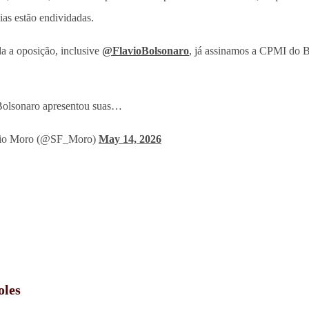
ias estão endividadas.
da a oposição, inclusive
@FlavioBolsonaro
, já assinamos a CPMI do 
Bolsonaro apresentou suas…
io Moro (@SF_Moro)
May 14, 2026
oles