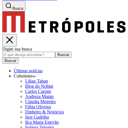
Busca
Digite sua busca
Buscar
Buscar
Últimas notícias
Colunistas
Lilian Tahan
Blog do Noblat
Carlos Carone
Andreza Matais
Claudia Meireles
Fábia Oliveira
Dinheiro & Negócios
Igor Gadelha
Ilca Maria Estevão
Isadora Teixeira