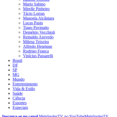
Mario Sabino
Mirelle Pinheiro
Tácio Lorran
Manoela Alcântara
Lucas Pasin
Tiago Pavinatto
Demétrio Vecchioli
Reinaldo Azevedo
Milena Teixeira
Alfredo Henrique
Rodrigo França
Vinícius Passarelli
Brasil
DF
SP
MG
Mundo
Entretenimento
Vida & Estilo
Saúde
Ciência
Esportes
Especiais
Inscreva-se no canal
MetrópolesTV no
YouTube
MetrópolesTV