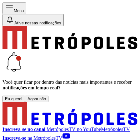
Menu
Ative nossas notificações
Você quer ficar por dentro das notícias mais importantes e receber
notificações em tempo real?
Eu quero!
Agora não
Inscreva-se no canal
MetrópolesTV no
YouTube
MetrópolesTV
Inscreva-se
na MetrópolesTV