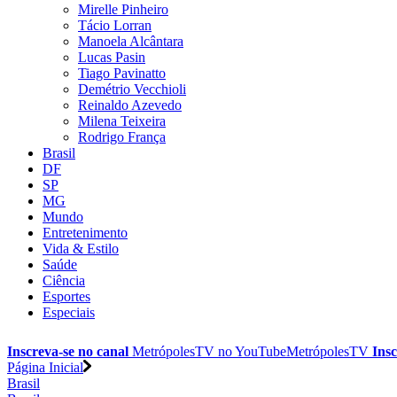
Mirelle Pinheiro
Tácio Lorran
Manoela Alcântara
Lucas Pasin
Tiago Pavinatto
Demétrio Vecchioli
Reinaldo Azevedo
Milena Teixeira
Rodrigo França
Brasil
DF
SP
MG
Mundo
Entretenimento
Vida & Estilo
Saúde
Ciência
Esportes
Especiais
Inscreva-se no canal
MetrópolesTV no
YouTube
MetrópolesTV
Insc
Página Inicial
Brasil