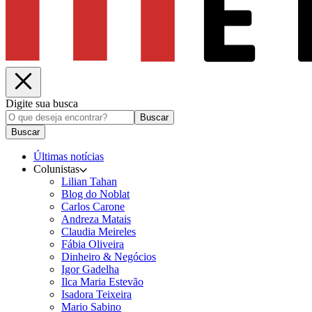
Digite sua busca
Buscar
Buscar
Últimas notícias
Colunistas
Lilian Tahan
Blog do Noblat
Carlos Carone
Andreza Matais
Claudia Meireles
Fábia Oliveira
Dinheiro & Negócios
Igor Gadelha
Ilca Maria Estevão
Isadora Teixeira
Mario Sabino