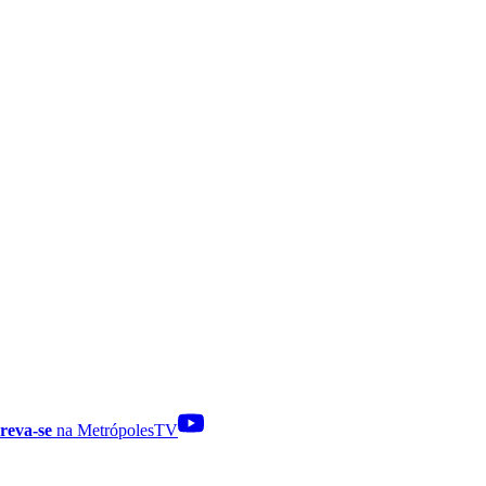
reva-se
na MetrópolesTV