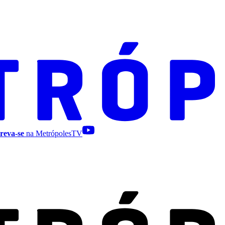
reva-se
na MetrópolesTV