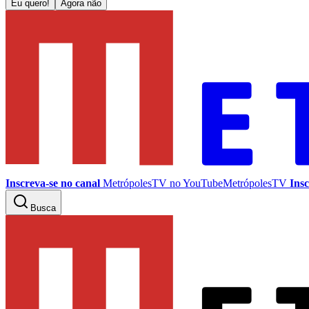
Eu quero!
Agora não
Inscreva-se no canal
MetrópolesTV no
YouTube
MetrópolesTV
Insc
Busca