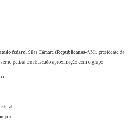
utado federa
l Silas Câmara (
Republicanos
-AM), presidente da
overno petista tem buscado aproximação com o grupo.
ha.
federal
ou por