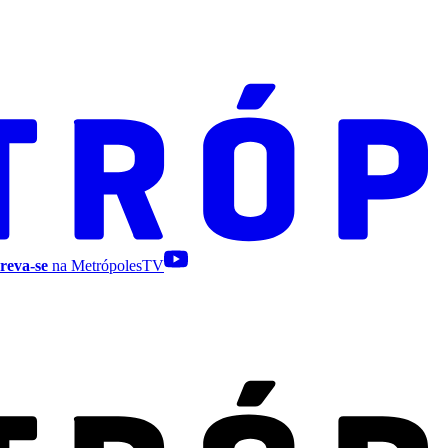
reva-se
na MetrópolesTV