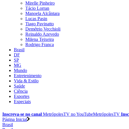
Mirelle Pinheiro
Tácio Lorran
Manoela Alcântara
Lucas Pasin
Tiago Pavinatto
Demétrio Vecchioli
Reinaldo Azevedo
Milena Teixeira
Rodrigo França
Brasil
DF
SP
MG
Mundo
Entretenimento
Vida & Estilo
Saúde
Ciência
Esportes
Especiais
Inscreva-se no canal
MetrópolesTV no
YouTube
MetrópolesTV
Insc
Página Inicial
Brasil