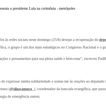
 foi às redes sociais neste domingo (25/8) desejar a recuperação do
dep
ica, o grupo é um dos mais estratégicos no Congresso Nacional e o g
ções e pensamentos para sua plena saúde e bem-estar”, escreveu Padil
a de expressar minha solidariedade e somar-me às orações ao deputado 
âmara (
@silascamara_
), coordenador da bancada evangélica, que pass
urgia de emergência ontem.