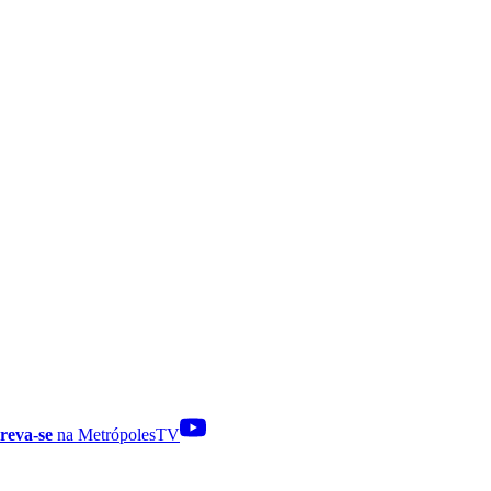
reva-se
na MetrópolesTV