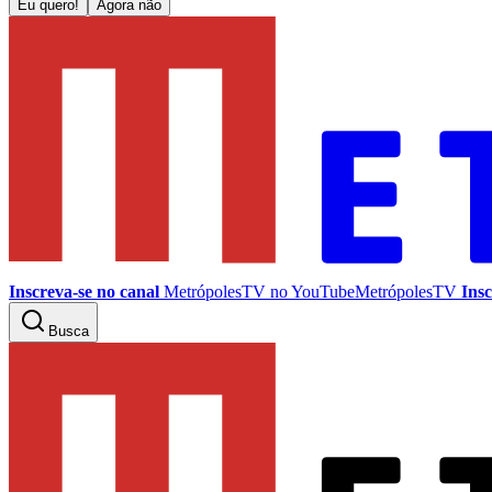
Eu quero!
Agora não
Inscreva-se no canal
MetrópolesTV no
YouTube
MetrópolesTV
Insc
Busca