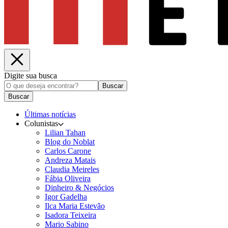
Digite sua busca
Buscar
Buscar
Últimas notícias
Colunistas
Lilian Tahan
Blog do Noblat
Carlos Carone
Andreza Matais
Claudia Meireles
Fábia Oliveira
Dinheiro & Negócios
Igor Gadelha
Ilca Maria Estevão
Isadora Teixeira
Mario Sabino