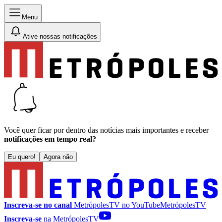
Menu
Ative nossas notificações
Você quer ficar por dentro das notícias mais importantes e receber
notificações em tempo real?
Eu quero!
Agora não
Inscreva-se no canal
MetrópolesTV no
YouTube
MetrópolesTV
Inscreva-se
na MetrópolesTV