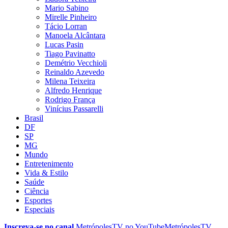
Mario Sabino
Mirelle Pinheiro
Tácio Lorran
Manoela Alcântara
Lucas Pasin
Tiago Pavinatto
Demétrio Vecchioli
Reinaldo Azevedo
Milena Teixeira
Alfredo Henrique
Rodrigo França
Vinícius Passarelli
Brasil
DF
SP
MG
Mundo
Entretenimento
Vida & Estilo
Saúde
Ciência
Esportes
Especiais
Inscreva-se no canal
MetrópolesTV no
YouTube
MetrópolesTV