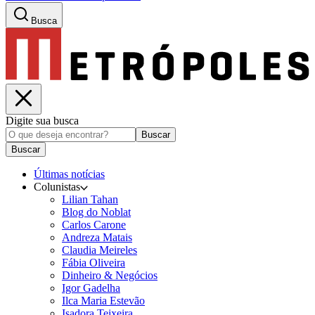
Busca
Digite sua busca
Buscar
Buscar
Últimas notícias
Colunistas
Lilian Tahan
Blog do Noblat
Carlos Carone
Andreza Matais
Claudia Meireles
Fábia Oliveira
Dinheiro & Negócios
Igor Gadelha
Ilca Maria Estevão
Isadora Teixeira