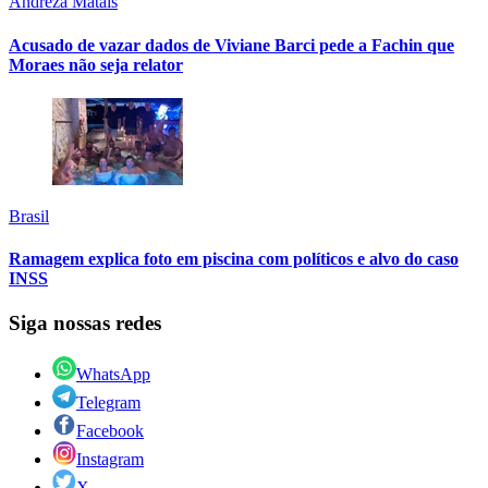
Andreza Matais
Acusado de vazar dados de Viviane Barci pede a Fachin que
Moraes não seja relator
Brasil
Ramagem explica foto em piscina com políticos e alvo do caso
INSS
Siga nossas redes
WhatsApp
Telegram
Facebook
Instagram
X