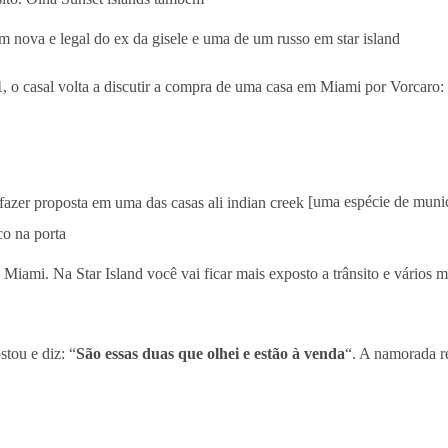
 nova e legal do ex da gisele e uma de um russo em star island
1
, o casal volta a discutir a compra de uma casa em Miami por Vorcaro:
azer proposta em uma das casas ali indian creek
[uma espécie de munic
co na porta
Miami. Na Star Island você vai ficar mais exposto a trânsito e vários m
tou e diz: “
São essas duas que olhei e estão à venda
“. A namorada r