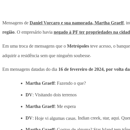
Mensagens de
Daniel Vorcaro e sua namorada, Martha Graeff
, i
região
. O empresário havia
negado à PF ter propriedades na cidad
Em uma troca de mensagens que o
Metrópoles
teve acesso, o banque
adquirir a residência sem que ninguém soubesse
.
Em mensagens datadas do dia
16 de fevereiro de 2024, por volta d
Martha Graeff
: Fazendo o que?
DV
: Visitando dois terrenos
Martha Graeff
: Me espera
DV
:
Hoje vi algumas casas.
Indian creek, star, aqui. Que
Martha Graeff
: Gostou de alguma? Star Island tem trân