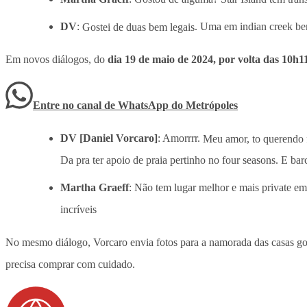
DV
:
Gostei de duas bem legais
. Uma em indian creek bem
Em novos diálogos, do
dia 19 de maio de 2024, por volta das 10h1
Entre no canal de WhatsApp
do
Metrópoles
DV [Daniel Vorcaro]
: Amorrrr.
Meu amor, to querendo f
Da pra ter apoio de praia pertinho no four seasons. E bar
Martha Graeff
: Não tem lugar melhor e mais private em 
incríveis
No mesmo diálogo, Vorcaro envia fotos para a namorada das casas gos
precisa comprar com cuidado.