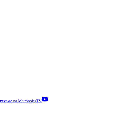
reva-se
na MetrópolesTV