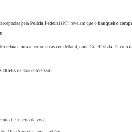
nterceptadas pela
Polícia Federal
(PF) revelam que o
banqueiro compro
e
.
iro relata a busca por uma casa em Miami, onde Graeff vivia. Em um d
as 18h40
, os dois conversam:
rendo ficar perto de você
sito. Olha Sunset islands também