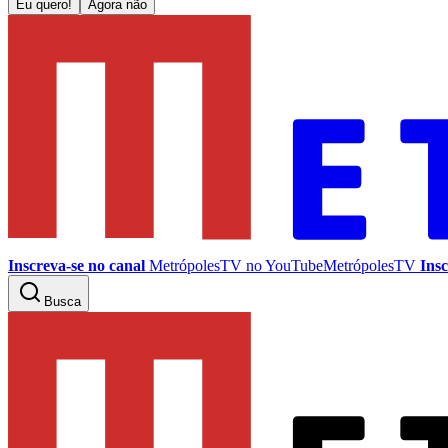
Eu quero!
Agora não
Inscreva-se no canal
MetrópolesTV no
YouTube
MetrópolesTV
Insc
Busca