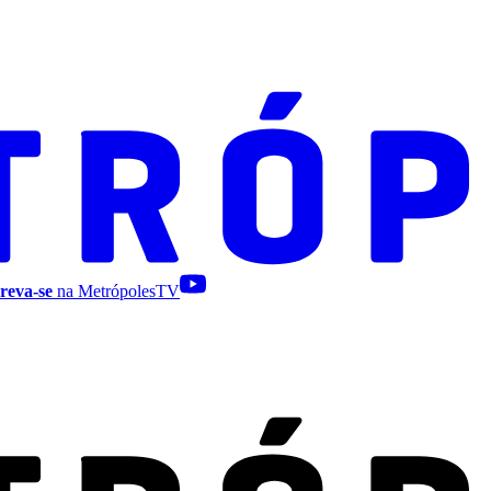
reva-se
na MetrópolesTV