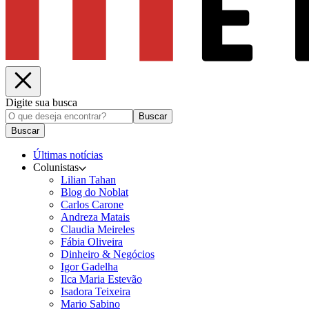
Digite sua busca
Buscar
Buscar
Últimas notícias
Colunistas
Lilian Tahan
Blog do Noblat
Carlos Carone
Andreza Matais
Claudia Meireles
Fábia Oliveira
Dinheiro & Negócios
Igor Gadelha
Ilca Maria Estevão
Isadora Teixeira
Mario Sabino