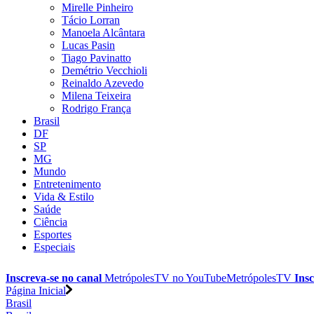
Mirelle Pinheiro
Tácio Lorran
Manoela Alcântara
Lucas Pasin
Tiago Pavinatto
Demétrio Vecchioli
Reinaldo Azevedo
Milena Teixeira
Rodrigo França
Brasil
DF
SP
MG
Mundo
Entretenimento
Vida & Estilo
Saúde
Ciência
Esportes
Especiais
Inscreva-se no canal
MetrópolesTV no
YouTube
MetrópolesTV
Insc
Página Inicial
Brasil