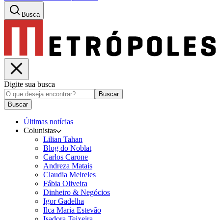
Busca
Digite sua busca
Buscar
Buscar
Últimas notícias
Colunistas
Lilian Tahan
Blog do Noblat
Carlos Carone
Andreza Matais
Claudia Meireles
Fábia Oliveira
Dinheiro & Negócios
Igor Gadelha
Ilca Maria Estevão
Isadora Teixeira