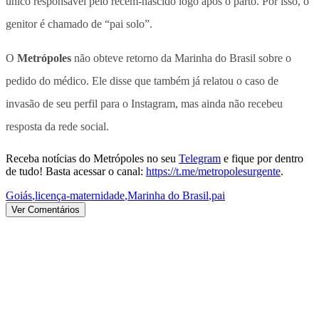
único responsável pelo recém-nascido logo após o parto. Por isso, o
genitor é chamado de “pai solo”.
O
Metrópoles
não obteve retorno da Marinha do Brasil sobre o
pedido do médico. Ele disse que também já relatou o caso de
invasão de seu perfil para o Instagram, mas ainda não recebeu
resposta da rede social.
Receba notícias do Metrópoles no seu
Telegram
e fique por dentro
de tudo! Basta acessar o canal:
https://t.me/metropolesurgente
.
Goiás
,
licença-maternidade
,
Marinha do Brasil
,
pai
Ver Comentários