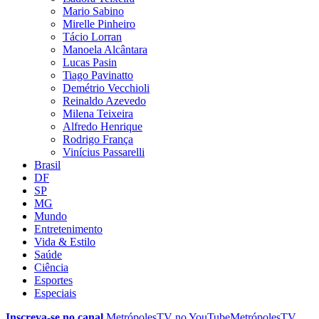
Mario Sabino
Mirelle Pinheiro
Tácio Lorran
Manoela Alcântara
Lucas Pasin
Tiago Pavinatto
Demétrio Vecchioli
Reinaldo Azevedo
Milena Teixeira
Alfredo Henrique
Rodrigo França
Vinícius Passarelli
Brasil
DF
SP
MG
Mundo
Entretenimento
Vida & Estilo
Saúde
Ciência
Esportes
Especiais
Inscreva-se no canal
MetrópolesTV no
YouTube
MetrópolesTV