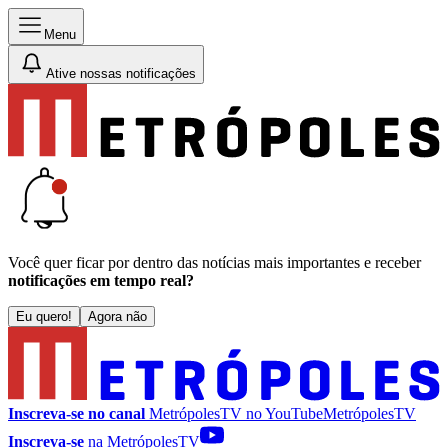
Menu
Ative nossas notificações
Você quer ficar por dentro das notícias mais importantes e receber
notificações em tempo real?
Eu quero!
Agora não
Inscreva-se no canal
MetrópolesTV no
YouTube
MetrópolesTV
Inscreva-se
na MetrópolesTV