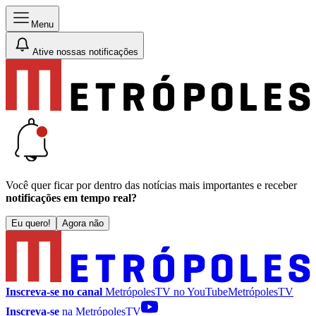
Menu
Ative nossas notificações
Você quer ficar por dentro das notícias mais importantes e receber
notificações em tempo real?
Eu quero!
Agora não
Inscreva-se no canal
MetrópolesTV no
YouTube
MetrópolesTV
Inscreva-se
na MetrópolesTV