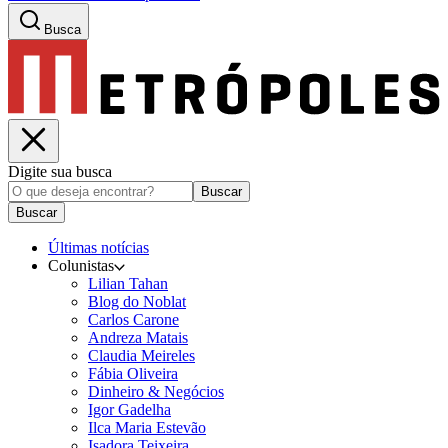
Busca
Digite sua busca
Buscar
Buscar
Últimas notícias
Colunistas
Lilian Tahan
Blog do Noblat
Carlos Carone
Andreza Matais
Claudia Meireles
Fábia Oliveira
Dinheiro & Negócios
Igor Gadelha
Ilca Maria Estevão
Isadora Teixeira