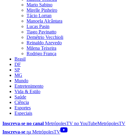
Mario Sabino
Mirelle Pinheiro
Tácio Lorran
Manoela Alcântara
Lucas Pasin
Tiago Pavinatto
Demétrio Vecchioli
Reinaldo Azevedo
Milena Teixeira
Rodrigo França
Brasil
DF
SP
MG
Mundo
Entretenimento
Vida & Estilo
Saúde
Ciência
Esportes
Especiais
Inscreva-se no canal
MetrópolesTV no
YouTube
MetrópolesTV
Inscreva-se
na MetrópolesTV