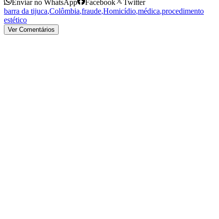
Enviar no WhatsApp
Facebook
Twitter
barra da tijuca
,
Colômbia
,
fraude
,
Homicídio
,
médica
,
procedimento
estético
Ver Comentários